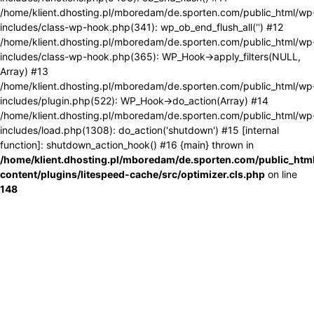
/home/klient.dhosting.pl/mboredam/de.sporten.com/public_html/wp
includes/class-wp-hook.php(341): wp_ob_end_flush_all('') #12
/home/klient.dhosting.pl/mboredam/de.sporten.com/public_html/wp
includes/class-wp-hook.php(365): WP_Hook->apply_filters(NULL,
Array) #13
/home/klient.dhosting.pl/mboredam/de.sporten.com/public_html/wp
includes/plugin.php(522): WP_Hook->do_action(Array) #14
/home/klient.dhosting.pl/mboredam/de.sporten.com/public_html/wp
includes/load.php(1308): do_action('shutdown') #15 [internal
function]: shutdown_action_hook() #16 {main} thrown in
/home/klient.dhosting.pl/mboredam/de.sporten.com/public_htm
content/plugins/litespeed-cache/src/optimizer.cls.php
on line
148