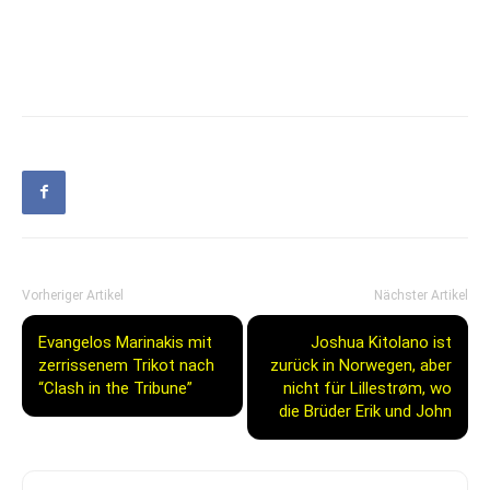
Vorheriger Artikel
Nächster Artikel
Evangelos Marinakis mit
Joshua Kitolano ist
zerrissenem Trikot nach
zurück in Norwegen, aber
“Clash in the Tribune”
nicht für Lillestrøm, wo
die Brüder Erik und John