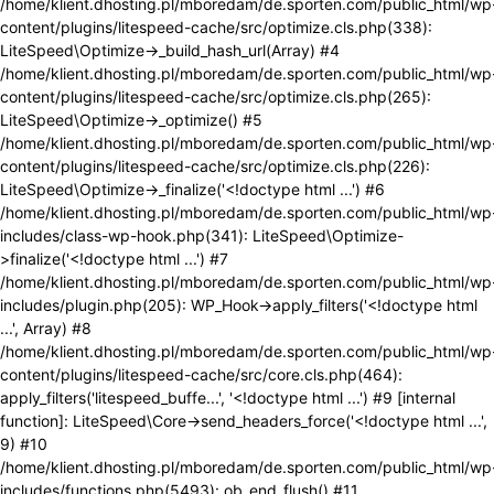
/home/klient.dhosting.pl/mboredam/de.sporten.com/public_html/wp
content/plugins/litespeed-cache/src/optimize.cls.php(338):
LiteSpeed\Optimize->_build_hash_url(Array) #4
/home/klient.dhosting.pl/mboredam/de.sporten.com/public_html/wp
content/plugins/litespeed-cache/src/optimize.cls.php(265):
LiteSpeed\Optimize->_optimize() #5
/home/klient.dhosting.pl/mboredam/de.sporten.com/public_html/wp
content/plugins/litespeed-cache/src/optimize.cls.php(226):
LiteSpeed\Optimize->_finalize('<!doctype html ...') #6
/home/klient.dhosting.pl/mboredam/de.sporten.com/public_html/wp
includes/class-wp-hook.php(341): LiteSpeed\Optimize-
>finalize('<!doctype html ...') #7
/home/klient.dhosting.pl/mboredam/de.sporten.com/public_html/wp
includes/plugin.php(205): WP_Hook->apply_filters('<!doctype html
...', Array) #8
/home/klient.dhosting.pl/mboredam/de.sporten.com/public_html/wp
content/plugins/litespeed-cache/src/core.cls.php(464):
apply_filters('litespeed_buffe...', '<!doctype html ...') #9 [internal
function]: LiteSpeed\Core->send_headers_force('<!doctype html ...',
9) #10
/home/klient.dhosting.pl/mboredam/de.sporten.com/public_html/wp
includes/functions.php(5493): ob_end_flush() #11