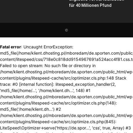
für 40 Millionen Pfund
©
Fatal error
: Uncaught ErrorException:
md5_file(/home/klient.dhosting.pl/mboredam/de.sporten.com/publi
content/litespeed/css/718e0c818dd9154967691a524acc4f81.css.t
Failed to open stream: No such file or directory in
/home/klient.dhosting.pl/mboredam/de.sporten.com/public_html/wp
content/plugins/litespeed-cache/src/optimizer.cls.php:148 Stack
trace: #0 [internal function]: litespeed_exception_handler(2,
'md5_file(/home/...', '/home/klient.dh...', 148) #1
/home/klient.dhosting.pl/mboredam/de.sporten.com/public_html/wp
content/plugins/litespeed-cache/src/optimizer.cls.php(148):
md5_file('/home/klient.dh...') #2
/home/klient.dhosting.pl/mboredam/de.sporten.com/public_html/wp
content/plugins/litespeed-cache/src/optimize.cls.php(845):
LiteSpeed\Optimizer->serve('https://de.spor...', 'css', true, Array) #3