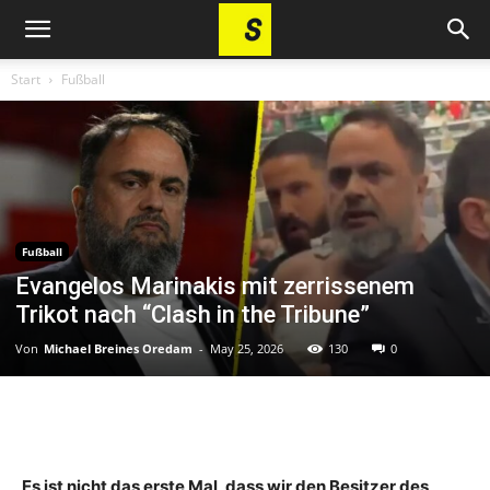
Start
Fußball
Fußball
Evangelos Marinakis mit zerrissenem
Trikot nach “Clash in the Tribune”
Von
Michael Breines Oredam
-
May 25, 2026
130
0
Es ist nicht das erste Mal, dass wir den Besitzer des