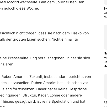
eal Madrid wechselte. Laut dem Journalisten Ben
ten jedoch diese Woche.
Ev
Ce
M
ichtlich nicht tragen, dass sie nach dem Fiasko von
lb der größten Ligen suchen. Nicht einmal für
Ne
 eine Pressemitteilung herausgegeben, in der sie sich
Ma
üb
anzieren.
H
r Ruben Amorims Zukunft, insbesondere berichtet von
gendes klarzustellen: Ruben Amorim hat sich schon vor
 Ausland fortzusetzen. Daher hat er keine Gespräche
bedingungen, Struktur, Kader, Löhne oder andere
 hinaus gesagt wird, ist reine Spekulation und hat
RB
be