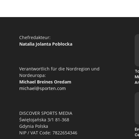
Chefredakteur:
Natalia Jolanta Pobłocka
Verantwortlich für die Nordregion und
To
Nordeuropa:
Mi
Michael Breines Oredam
An
michael@sporten.com
DISCOVER SPORTS MEDIA
Świętojańska 3/1 81-368
Gdynia Polska
Ev
NIP / VAT Code: 7822654346
Ce