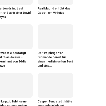
erton drängt auf
Real Madrid erhöht das
ltic-Startrainer David
Gebot, um Vinícius
oyes
wcastle bestätigt
Der 19-jährige Yan
tthias Jaissle –
Diomande bereit für
ernimmt von Eddie
einen medizinischen Test
owe
und eine...
 Leipzig liebt seine
Casper Tengstedt hätte
iden norwegischen
wahrscheinlich bei