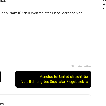
tät.
We
en
t den Platz für den Weltmeister Enzo Maresca vor
Nächster Artikel
Manchester United streicht die
Verpflichtung des Superstar-Flügelspielers
am