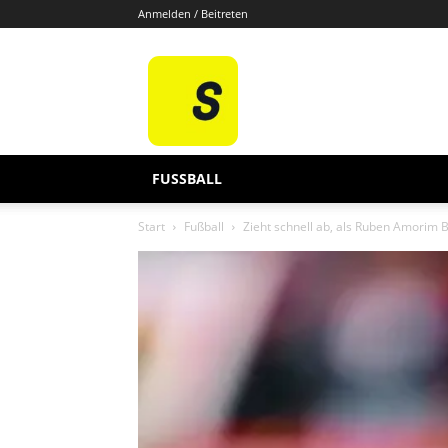
Anmelden / Beitreten
Sporten
De
FUSSBALL
Start
Fußball
Zieht schnell ab, als Ruben Amorim B