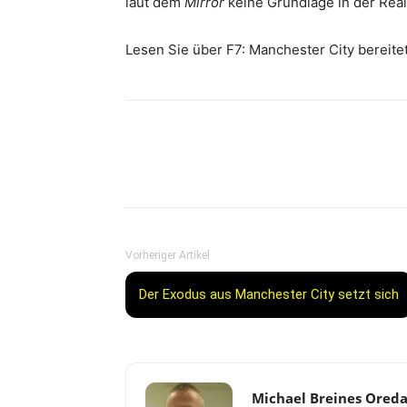
laut dem
Mirror
keine Grundlage in der Reali
Lesen Sie über F7: Manchester City bereite
Vorheriger Artikel
Der Exodus aus Manchester City setzt sich
Michael Breines Ored