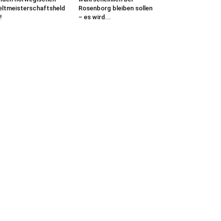
ltmeisterschaftsheld
Rosenborg bleiben sollen
!
– es wird...