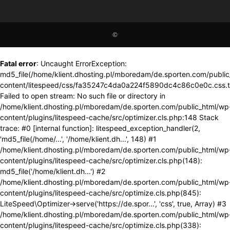
©
Fatal error
: Uncaught ErrorException:
md5_file(/home/klient.dhosting.pl/mboredam/de.sporten.com/publi
content/litespeed/css/fa35247c4da0a224f5890dc4c86c0e0c.css.
Failed to open stream: No such file or directory in
/home/klient.dhosting.pl/mboredam/de.sporten.com/public_html/wp
content/plugins/litespeed-cache/src/optimizer.cls.php:148 Stack
trace: #0 [internal function]: litespeed_exception_handler(2,
'md5_file(/home/...', '/home/klient.dh...', 148) #1
/home/klient.dhosting.pl/mboredam/de.sporten.com/public_html/wp
content/plugins/litespeed-cache/src/optimizer.cls.php(148):
md5_file('/home/klient.dh...') #2
/home/klient.dhosting.pl/mboredam/de.sporten.com/public_html/wp
content/plugins/litespeed-cache/src/optimize.cls.php(845):
LiteSpeed\Optimizer->serve('https://de.spor...', 'css', true, Array) #3
/home/klient.dhosting.pl/mboredam/de.sporten.com/public_html/wp
content/plugins/litespeed-cache/src/optimize.cls.php(338):