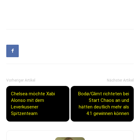
Vorheriger Artikel
Nächster Artikel
Chelsea möchte Xabi
Bodø/Glimt richteten bei
Alonso mit dem
Start Chaos an und
Leverkusener
hätten deutlich mehr als
Spitzenteam
4:1 gewinnen können