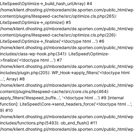
LiteSpeed\Optimize->_build_hash_url(Array) #4
/home/klient.dhosting.pl/mboredam/de.sporten.com/public_html/wp
content/plugins/litespeed-cache/src/optimize.cls.php(265):
LiteSpeed\Optimize->_optimize() #5
/home/klient.dhosting.pl/mboredam/de.sporten.com/public_html/wp
content/plugins/litespeed-cache/src/optimize.cls.php(226):
LiteSpeed\Optimize->_finalize('<!doctype html ...') #6
/home/klient.dhosting.pl/mboredam/de.sporten.com/public_html/wp
includes/class-wp-hook.php(341): LiteSpeed\Optimize-
>finalize('<!doctype html ...') #7
/home/klient.dhosting.pl/mboredam/de.sporten.com/public_html/wp
includes/plugin.php(205): WP_Hook->apply_filters('<!doctype html
...', Array) #8
/home/klient.dhosting.pl/mboredam/de.sporten.com/public_html/wp
content/plugins/litespeed-cache/src/core.cls.php(464):
apply_filters('litespeed_buffe...', '<!doctype html ...') #9 [internal
function]: LiteSpeed\Core->send_headers_force('<!doctype html ...',
9) #10
/home/klient.dhosting.pl/mboredam/de.sporten.com/public_html/wp
includes/functions.php(5493): ob_end_flush() #11
/home/klient.dhosting.pl/mboredam/de.sporten.com/public_html/wp