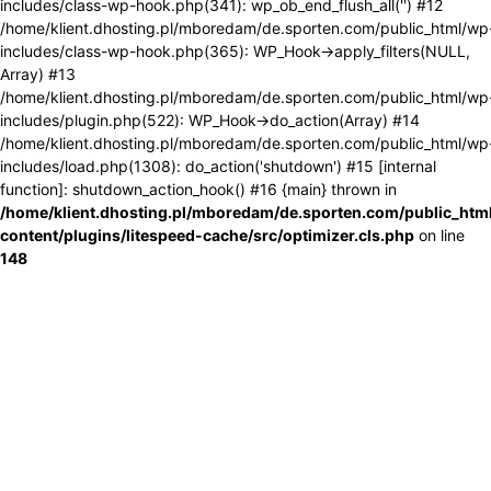
includes/class-wp-hook.php(341): wp_ob_end_flush_all('') #12
/home/klient.dhosting.pl/mboredam/de.sporten.com/public_html/wp
includes/class-wp-hook.php(365): WP_Hook->apply_filters(NULL,
Array) #13
/home/klient.dhosting.pl/mboredam/de.sporten.com/public_html/wp
includes/plugin.php(522): WP_Hook->do_action(Array) #14
/home/klient.dhosting.pl/mboredam/de.sporten.com/public_html/wp
includes/load.php(1308): do_action('shutdown') #15 [internal
function]: shutdown_action_hook() #16 {main} thrown in
/home/klient.dhosting.pl/mboredam/de.sporten.com/public_htm
content/plugins/litespeed-cache/src/optimizer.cls.php
on line
148