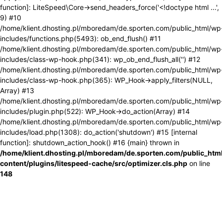
function]: LiteSpeed\Core->send_headers_force('<!doctype html ...',
9) #10
/home/klient.dhosting.pl/mboredam/de.sporten.com/public_html/wp
includes/functions.php(5493): ob_end_flush() #11
/home/klient.dhosting.pl/mboredam/de.sporten.com/public_html/wp
includes/class-wp-hook.php(341): wp_ob_end_flush_all('') #12
/home/klient.dhosting.pl/mboredam/de.sporten.com/public_html/wp
includes/class-wp-hook.php(365): WP_Hook->apply_filters(NULL,
Array) #13
/home/klient.dhosting.pl/mboredam/de.sporten.com/public_html/wp
includes/plugin.php(522): WP_Hook->do_action(Array) #14
/home/klient.dhosting.pl/mboredam/de.sporten.com/public_html/wp
includes/load.php(1308): do_action('shutdown') #15 [internal
function]: shutdown_action_hook() #16 {main} thrown in
/home/klient.dhosting.pl/mboredam/de.sporten.com/public_htm
content/plugins/litespeed-cache/src/optimizer.cls.php
on line
148