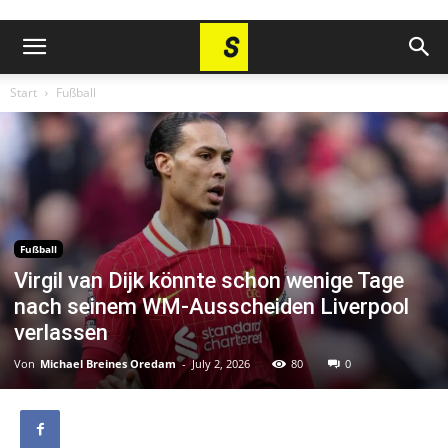
Start
Fußball
Fußball
Virgil van Dijk könnte schon wenige Tage
nach seinem WM-Ausscheiden Liverpool
verlassen
Von
Michael Breines Oredam
-
July 2, 2026
80
0