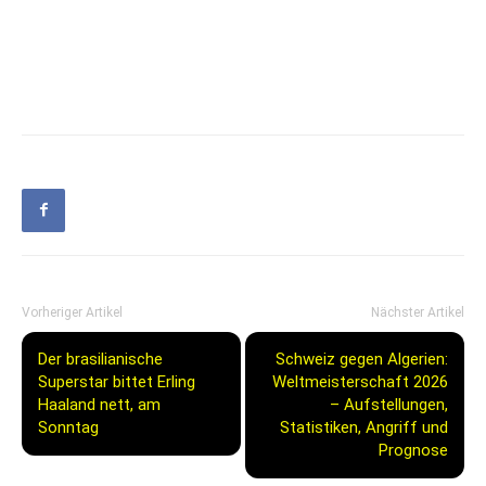
Vorheriger Artikel
Nächster Artikel
Der brasilianische
Schweiz gegen Algerien:
Superstar bittet Erling
Weltmeisterschaft 2026
Haaland nett, am
– Aufstellungen,
Sonntag
Statistiken, Angriff und
Prognose