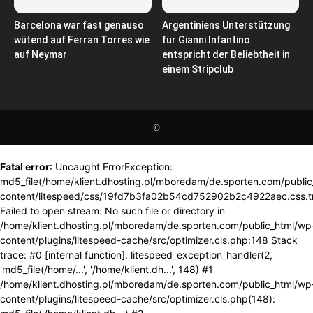
Barcelona war fast genauso
Argentiniens Unterstützung
wütend auf Ferran Torres wie
für Gianni Infantino
auf Neymar
entspricht der Beliebtheit in
einem Stripclub
©
Fatal error
: Uncaught ErrorException:
md5_file(/home/klient.dhosting.pl/mboredam/de.sporten.com/publi
content/litespeed/css/19fd7b3fa02b54cd752902b2c4922aec.css.t
Failed to open stream: No such file or directory in
/home/klient.dhosting.pl/mboredam/de.sporten.com/public_html/wp
content/plugins/litespeed-cache/src/optimizer.cls.php:148 Stack
trace: #0 [internal function]: litespeed_exception_handler(2,
'md5_file(/home/...', '/home/klient.dh...', 148) #1
/home/klient.dhosting.pl/mboredam/de.sporten.com/public_html/wp
content/plugins/litespeed-cache/src/optimizer.cls.php(148):