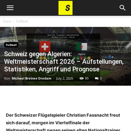
Start
Fußball
Fußball
Schweiz gegen Algerien:
Weltmeisterschaft 2026 – Aufstellungen,
Statistiken, Angriff und Prognose
Von
Michael Breines Oredam
-
July 2, 2026
85
0
Der Schweizer Flügelspieler Christian Fassnacht freut
sich darauf, morgen im Viertelfinale der
Weltmeisterschaft gegen seinen alten Nationaltrainer