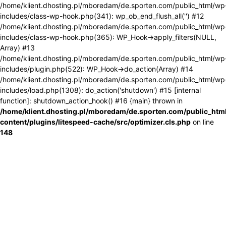
/home/klient.dhosting.pl/mboredam/de.sporten.com/public_html/wp
includes/class-wp-hook.php(341): wp_ob_end_flush_all('') #12
/home/klient.dhosting.pl/mboredam/de.sporten.com/public_html/wp
includes/class-wp-hook.php(365): WP_Hook->apply_filters(NULL,
Array) #13
/home/klient.dhosting.pl/mboredam/de.sporten.com/public_html/wp
includes/plugin.php(522): WP_Hook->do_action(Array) #14
/home/klient.dhosting.pl/mboredam/de.sporten.com/public_html/wp
includes/load.php(1308): do_action('shutdown') #15 [internal
function]: shutdown_action_hook() #16 {main} thrown in
/home/klient.dhosting.pl/mboredam/de.sporten.com/public_htm
content/plugins/litespeed-cache/src/optimizer.cls.php
on line
148