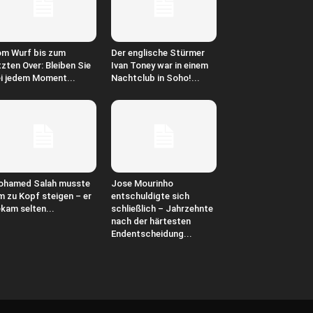
m Wurf bis zum
Der englische Stürmer
tzten Over: Bleiben Sie
Ivan Toney war in einem
i jedem Moment...
Nachtclub in Soho!...
ohamed Salah musste
Jose Mourinho
m zu Kopf steigen – er
entschuldigte sich
kam selten...
schließlich – Jahrzehnte
nach der härtesten
Endentscheidung...