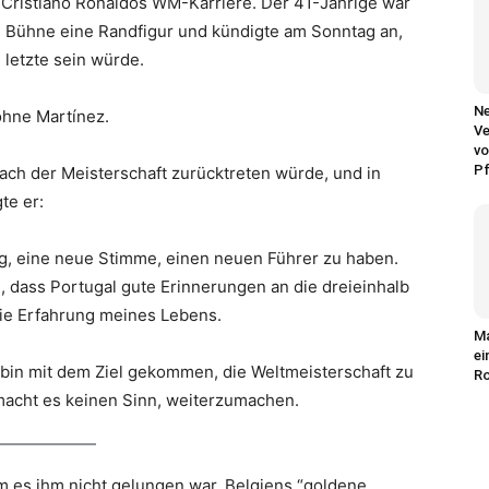
 Cristiano Ronaldos WM-Karriere. Der 41-Jährige war
en Bühne eine Randfigur und kündigte am Sonntag an,
 letzte sein würde.
Ne
ohne Martínez.
Ve
vo
P
ach der Meisterschaft zurücktreten würde, und in
te er:
tig, eine neue Stimme, einen neuen Führer zu haben.
, dass Portugal gute Erinnerungen an die dreieinhalb
 die Erfahrung meines Lebens.
Ma
ei
 bin mit dem Ziel gekommen, die Weltmeisterschaft zu
Ro
 macht es keinen Sinn, weiterzumachen.
 es ihm nicht gelungen war, Belgiens “goldene