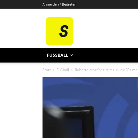
Anmelden / Beitreten
Sporten
De
FUSSBALL
Start
Fußball
Roberto Martínez tritt zurück: “Es ma