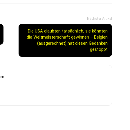
Nächster Artikel
Die USA glaubten tatsächlich, sie könnten
die Weltmeisterschaft gewinnen – Belgien
(ausgerechnet) hat diesen Gedanken
gestoppt
am