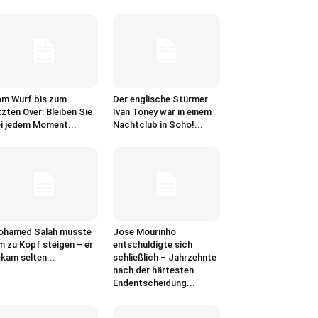
m Wurf bis zum
Der englische Stürmer
tzten Over: Bleiben Sie
Ivan Toney war in einem
i jedem Moment...
Nachtclub in Soho!...
ohamed Salah musste
Jose Mourinho
m zu Kopf steigen – er
entschuldigte sich
kam selten...
schließlich – Jahrzehnte
nach der härtesten
Endentscheidung...