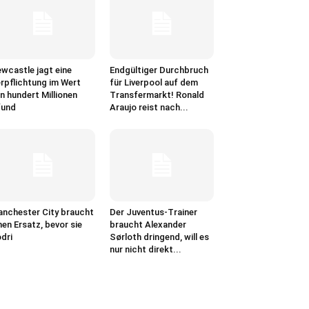
wcastle jagt eine
Endgültiger Durchbruch
rpflichtung im Wert
für Liverpool auf dem
n hundert Millionen
Transfermarkt! Ronald
fund
Araujo reist nach...
nchester City braucht
Der Juventus-Trainer
nen Ersatz, bevor sie
braucht Alexander
dri
Sørloth dringend, will es
nur nicht direkt...