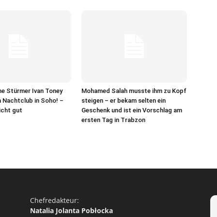
he Stürmer Ivan Toney
Mohamed Salah musste ihm zu Kopf
m Nachtclub in Soho! –
steigen – er bekam selten ein
icht gut
Geschenk und ist ein Vorschlag am
ersten Tag in Trabzon
Chefredakteur:
Natalia Jolanta Pobłocka