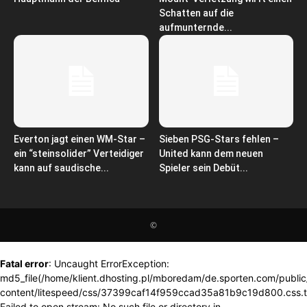
Schatten auf die
aufmunternde...
Everton jagt einen WM-Star –
Sieben PSG-Stars fehlen –
ein “steinsolider” Verteidiger
United kann dem neuen
kann auf saudische...
Spieler sein Debüt...
©
Fatal error
: Uncaught ErrorException:
md5_file(/home/klient.dhosting.pl/mboredam/de.sporten.com/publi
content/litespeed/css/37399caf14f959ccad35a81b9c19d800.css.
Failed to open stream: No such file or directory in