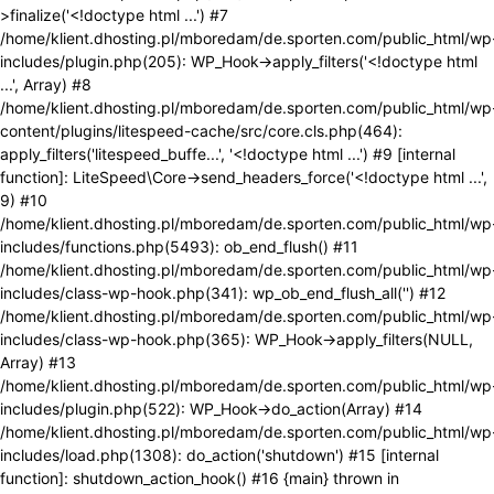
>finalize('<!doctype html ...') #7
/home/klient.dhosting.pl/mboredam/de.sporten.com/public_html/wp
includes/plugin.php(205): WP_Hook->apply_filters('<!doctype html
...', Array) #8
/home/klient.dhosting.pl/mboredam/de.sporten.com/public_html/wp
content/plugins/litespeed-cache/src/core.cls.php(464):
apply_filters('litespeed_buffe...', '<!doctype html ...') #9 [internal
function]: LiteSpeed\Core->send_headers_force('<!doctype html ...',
9) #10
/home/klient.dhosting.pl/mboredam/de.sporten.com/public_html/wp
includes/functions.php(5493): ob_end_flush() #11
/home/klient.dhosting.pl/mboredam/de.sporten.com/public_html/wp
includes/class-wp-hook.php(341): wp_ob_end_flush_all('') #12
/home/klient.dhosting.pl/mboredam/de.sporten.com/public_html/wp
includes/class-wp-hook.php(365): WP_Hook->apply_filters(NULL,
Array) #13
/home/klient.dhosting.pl/mboredam/de.sporten.com/public_html/wp
includes/plugin.php(522): WP_Hook->do_action(Array) #14
/home/klient.dhosting.pl/mboredam/de.sporten.com/public_html/wp
includes/load.php(1308): do_action('shutdown') #15 [internal
function]: shutdown_action_hook() #16 {main} thrown in