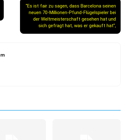
“Es ist fair zu sagen, dass Barcelona seinen
neuen 70-Millionen-Pfund-Flügelspieler bei
der Weltmeisterschaft gesehen hat und
sich gefragt hat, was er gekauft hat”,
am