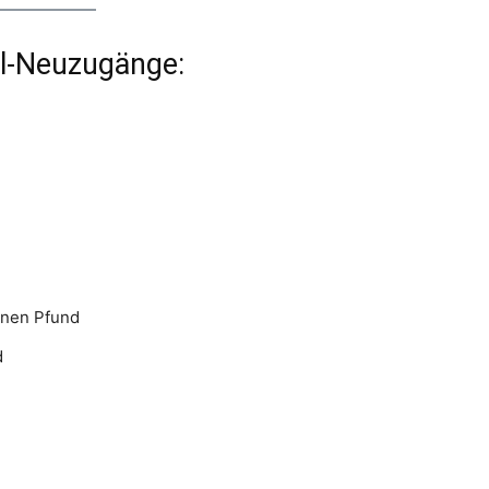
al-Neuzugänge:
onen Pfund
d