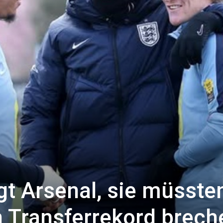
gt Arsenal, sie müsste
n Transferrekord brech