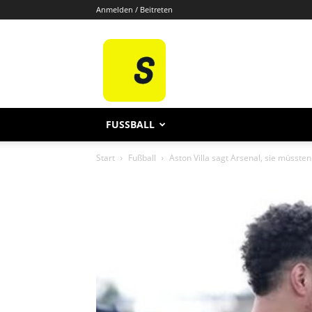
Anmelden / Beitreten
Sporten
De
FUSSBALL
Start
Fußball
Aston Villa sagt Arsenal, sie müsste