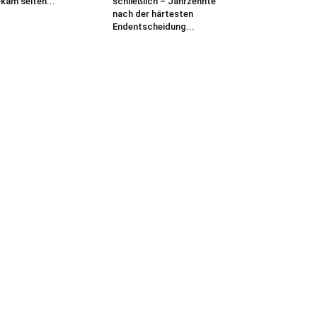
kam selten...
schließlich – Jahrzehnte
nach der härtesten
Endentscheidung...