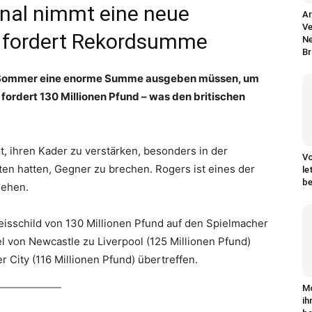
nal nimmt eine neue
Ar
Ve
a fordert Rekordsumme
Ne
Br
en Sommer eine enorme Summe ausgeben müssen, um
 fordert 130 Millionen Pfund – was den britischen
t, ihren Kader zu verstärken, besonders in der
Vo
ten hatten, Gegner zu brechen. Rogers ist eines der
le
be
 gehen.
reisschild von 130 Millionen Pfund auf den Spielmacher
 von Newcastle zu Liverpool (125 Millionen Pfund)
 City (116 Millionen Pfund) übertreffen.
M
ih