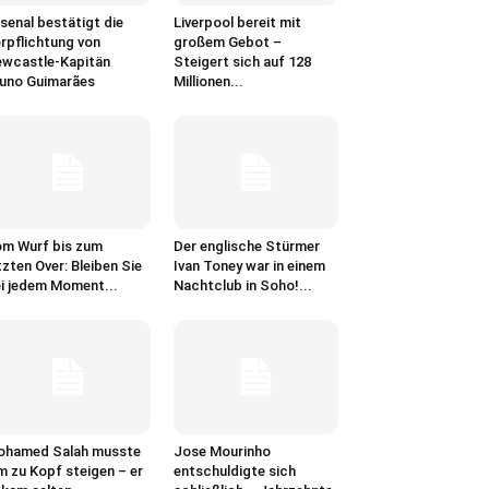
senal bestätigt die
Liverpool bereit mit
rpflichtung von
großem Gebot –
wcastle-Kapitän
Steigert sich auf 128
uno Guimarães
Millionen...
m Wurf bis zum
Der englische Stürmer
tzten Over: Bleiben Sie
Ivan Toney war in einem
i jedem Moment...
Nachtclub in Soho!...
ohamed Salah musste
Jose Mourinho
m zu Kopf steigen – er
entschuldigte sich