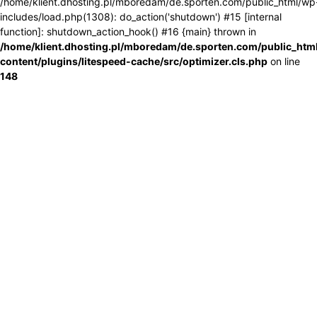
/home/klient.dhosting.pl/mboredam/de.sporten.com/public_html/wp
includes/load.php(1308): do_action('shutdown') #15 [internal
function]: shutdown_action_hook() #16 {main} thrown in
/home/klient.dhosting.pl/mboredam/de.sporten.com/public_htm
content/plugins/litespeed-cache/src/optimizer.cls.php
on line
148