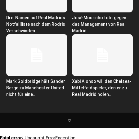
Drei Namen auf Real Madrids
José Mourinho tobt gegen
Notfallliste nach dem Rodris
das Management von Real
Verschwinden
Madrid
Mark Goldbridge hält Sander
Xabi Alonso will den Chelsea-
Berge zu Manchester United
Mittelfeldspieler, den er zu
nicht für eine...
Real Madrid holen...
©
Fatal error
: Uncaught ErrorException: