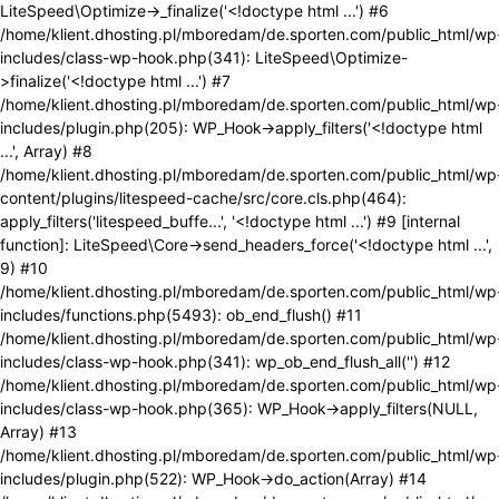
LiteSpeed\Optimize->_finalize('<!doctype html ...') #6
/home/klient.dhosting.pl/mboredam/de.sporten.com/public_html/wp
includes/class-wp-hook.php(341): LiteSpeed\Optimize-
>finalize('<!doctype html ...') #7
/home/klient.dhosting.pl/mboredam/de.sporten.com/public_html/wp
includes/plugin.php(205): WP_Hook->apply_filters('<!doctype html
...', Array) #8
/home/klient.dhosting.pl/mboredam/de.sporten.com/public_html/wp
content/plugins/litespeed-cache/src/core.cls.php(464):
apply_filters('litespeed_buffe...', '<!doctype html ...') #9 [internal
function]: LiteSpeed\Core->send_headers_force('<!doctype html ...',
9) #10
/home/klient.dhosting.pl/mboredam/de.sporten.com/public_html/wp
includes/functions.php(5493): ob_end_flush() #11
/home/klient.dhosting.pl/mboredam/de.sporten.com/public_html/wp
includes/class-wp-hook.php(341): wp_ob_end_flush_all('') #12
/home/klient.dhosting.pl/mboredam/de.sporten.com/public_html/wp
includes/class-wp-hook.php(365): WP_Hook->apply_filters(NULL,
Array) #13
/home/klient.dhosting.pl/mboredam/de.sporten.com/public_html/wp
includes/plugin.php(522): WP_Hook->do_action(Array) #14