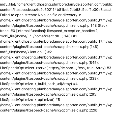
md5_file(/home/klient.dhosting.pl/mboredam/de.sporten.com/publi
content/litespeed/css/fc2c602114b81beb7db68d1ecf1b30e3.css.t
Failed to open stream: No such file or directory in
/home/klient.dhosting.pl/mboredam/de.sporten.com/public_html/wp
content/plugins/litespeed-cache/src/optimizer.cls.php:148 Stack
trace: #0 [internal function]: litespeed_exception_handler(2,
'md5_file(/home/...', '/home/klient.dh...', 148) #1
/home/klient.dhosting.pl/mboredam/de.sporten.com/public_html/wp
content/plugins/litespeed-cache/src/optimizer.cls.php(148):
md5_file('/home/klient.dh...') #2
/home/klient.dhosting.pl/mboredam/de.sporten.com/public_html/wp
content/plugins/litespeed-cache/src/optimize.cls.php(845):
LiteSpeed\Optimizer->serve('https://de.spor...', 'css', true, Array) #3
/home/klient.dhosting.pl/mboredam/de.sporten.com/public_html/wp
content/plugins/litespeed-cache/src/optimize.cls.php(338):
LiteSpeed\Optimize->_build_hash_url(Array) #4
/home/klient.dhosting.pl/mboredam/de.sporten.com/public_html/wp
content/plugins/litespeed-cache/src/optimize.cls.php(265):
LiteSpeed\Optimize->_optimize() #5
/home/klient.dhosting.pl/mboredam/de.sporten.com/public_html/wp
content/plugins/litespeed-cache/src/optimize.cls.php(226):