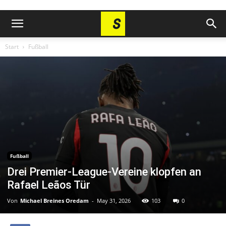
Start
Fußball
Fußball
Drei Premier-League-Vereine klopfen an
Rafael Leãos Tür
Von
Michael Breines Oredam
-
May 31, 2026
103
0