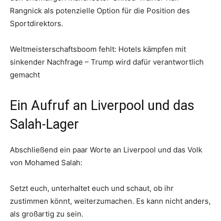
Rangnick als potenzielle Option für die Position des
Sportdirektors.
Weltmeisterschaftsboom fehlt: Hotels kämpfen mit
sinkender Nachfrage – Trump wird dafür verantwortlich
gemacht
Ein Aufruf an Liverpool und das
Salah-Lager
Abschließend ein paar Worte an Liverpool und das Volk
von Mohamed Salah:
Setzt euch, unterhaltet euch und schaut, ob ihr
zustimmen könnt, weiterzumachen. Es kann nicht anders,
als großartig zu sein.