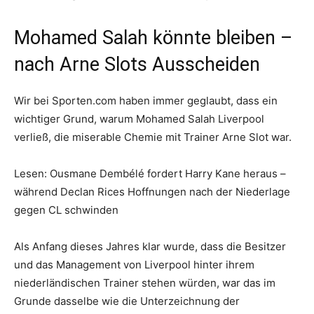
Mohamed Salah könnte bleiben –
nach Arne Slots Ausscheiden
Wir bei Sporten.com haben immer geglaubt, dass ein
wichtiger Grund, warum Mohamed Salah Liverpool
verließ, die miserable Chemie mit Trainer Arne Slot war.
Lesen: Ousmane Dembélé fordert Harry Kane heraus –
während Declan Rices Hoffnungen nach der Niederlage
gegen CL schwinden
Als Anfang dieses Jahres klar wurde, dass die Besitzer
und das Management von Liverpool hinter ihrem
niederländischen Trainer stehen würden, war das im
Grunde dasselbe wie die Unterzeichnung der