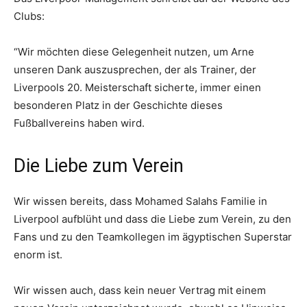
Clubs:
“Wir möchten diese Gelegenheit nutzen, um Arne
unseren Dank auszusprechen, der als Trainer, der
Liverpools 20. Meisterschaft sicherte, immer einen
besonderen Platz in der Geschichte dieses
Fußballvereins haben wird.
Die Liebe zum Verein
Wir wissen bereits, dass Mohamed Salahs Familie in
Liverpool aufblüht und dass die Liebe zum Verein, zu den
Fans und zu den Teamkollegen im ägyptischen Superstar
enorm ist.
Wir wissen auch, dass kein neuer Vertrag mit einem