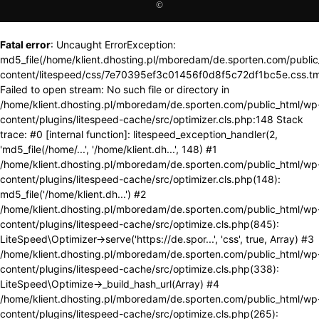
©
Fatal error
: Uncaught ErrorException:
md5_file(/home/klient.dhosting.pl/mboredam/de.sporten.com/publi
content/litespeed/css/7e70395ef3c01456f0d8f5c72df1bc5e.css.tm
Failed to open stream: No such file or directory in
/home/klient.dhosting.pl/mboredam/de.sporten.com/public_html/wp
content/plugins/litespeed-cache/src/optimizer.cls.php:148 Stack
trace: #0 [internal function]: litespeed_exception_handler(2,
'md5_file(/home/...', '/home/klient.dh...', 148) #1
/home/klient.dhosting.pl/mboredam/de.sporten.com/public_html/wp
content/plugins/litespeed-cache/src/optimizer.cls.php(148):
md5_file('/home/klient.dh...') #2
/home/klient.dhosting.pl/mboredam/de.sporten.com/public_html/wp
content/plugins/litespeed-cache/src/optimize.cls.php(845):
LiteSpeed\Optimizer->serve('https://de.spor...', 'css', true, Array) #3
/home/klient.dhosting.pl/mboredam/de.sporten.com/public_html/wp
content/plugins/litespeed-cache/src/optimize.cls.php(338):
LiteSpeed\Optimize->_build_hash_url(Array) #4
/home/klient.dhosting.pl/mboredam/de.sporten.com/public_html/wp
content/plugins/litespeed-cache/src/optimize.cls.php(265):