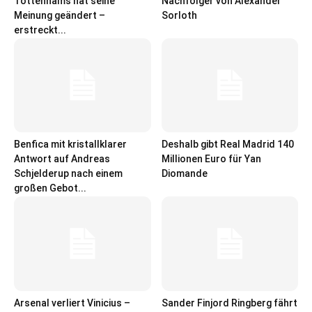
Tottenhams hat seine
Nachfolger von Alexander
Meinung geändert –
Sorloth
erstreckt...
Benfica mit kristallklarer
Deshalb gibt Real Madrid 140
Antwort auf Andreas
Millionen Euro für Yan
Schjelderup nach einem
Diomande
großen Gebot...
Arsenal verliert Vinicius –
Sander Finjord Ringberg fährt