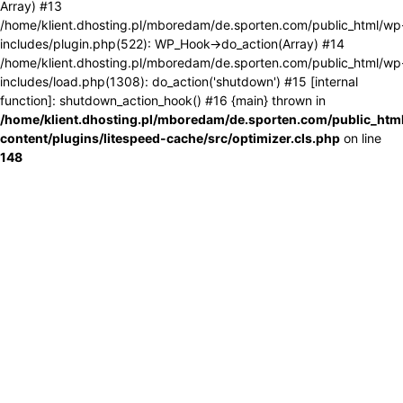
Array) #13
/home/klient.dhosting.pl/mboredam/de.sporten.com/public_html/wp
includes/plugin.php(522): WP_Hook->do_action(Array) #14
/home/klient.dhosting.pl/mboredam/de.sporten.com/public_html/wp
includes/load.php(1308): do_action('shutdown') #15 [internal
function]: shutdown_action_hook() #16 {main} thrown in
/home/klient.dhosting.pl/mboredam/de.sporten.com/public_htm
content/plugins/litespeed-cache/src/optimizer.cls.php
on line
148