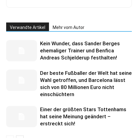
Verwandte Artikel
Mehr vom Autor
Kein Wunder, dass Sander Berges
ehemaliger Trainer und Benfica
Andreas Schjelderup festhalten!
Der beste Fußballer der Welt hat seine
Wahl getroffen, und Barcelona lässt
sich von 80 Millionen Euro nicht
einschüchtern
Einer der größten Stars Tottenhams
hat seine Meinung geändert –
erstreckt sich!