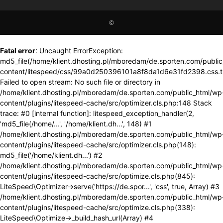
©
Fatal error
: Uncaught ErrorException:
md5_file(/home/klient.dhosting.pl/mboredam/de.sporten.com/publi
content/litespeed/css/99a0d250396101a8f8da1d6e31fd2398.css.t
Failed to open stream: No such file or directory in
/home/klient.dhosting.pl/mboredam/de.sporten.com/public_html/wp
content/plugins/litespeed-cache/src/optimizer.cls.php:148 Stack
trace: #0 [internal function]: litespeed_exception_handler(2,
'md5_file(/home/...', '/home/klient.dh...', 148) #1
/home/klient.dhosting.pl/mboredam/de.sporten.com/public_html/wp
content/plugins/litespeed-cache/src/optimizer.cls.php(148):
md5_file('/home/klient.dh...') #2
/home/klient.dhosting.pl/mboredam/de.sporten.com/public_html/wp
content/plugins/litespeed-cache/src/optimize.cls.php(845):
LiteSpeed\Optimizer->serve('https://de.spor...', 'css', true, Array) #3
/home/klient.dhosting.pl/mboredam/de.sporten.com/public_html/wp
content/plugins/litespeed-cache/src/optimize.cls.php(338):
LiteSpeed\Optimize->_build_hash_url(Array) #4