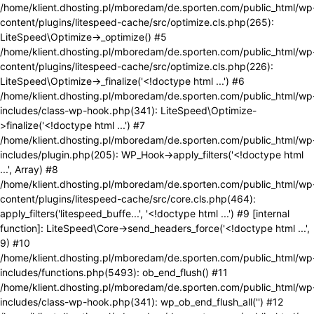
/home/klient.dhosting.pl/mboredam/de.sporten.com/public_html/wp
content/plugins/litespeed-cache/src/optimize.cls.php(265):
LiteSpeed\Optimize->_optimize() #5
/home/klient.dhosting.pl/mboredam/de.sporten.com/public_html/wp
content/plugins/litespeed-cache/src/optimize.cls.php(226):
LiteSpeed\Optimize->_finalize('<!doctype html ...') #6
/home/klient.dhosting.pl/mboredam/de.sporten.com/public_html/wp
includes/class-wp-hook.php(341): LiteSpeed\Optimize-
>finalize('<!doctype html ...') #7
/home/klient.dhosting.pl/mboredam/de.sporten.com/public_html/wp
includes/plugin.php(205): WP_Hook->apply_filters('<!doctype html
...', Array) #8
/home/klient.dhosting.pl/mboredam/de.sporten.com/public_html/wp
content/plugins/litespeed-cache/src/core.cls.php(464):
apply_filters('litespeed_buffe...', '<!doctype html ...') #9 [internal
function]: LiteSpeed\Core->send_headers_force('<!doctype html ...',
9) #10
/home/klient.dhosting.pl/mboredam/de.sporten.com/public_html/wp
includes/functions.php(5493): ob_end_flush() #11
/home/klient.dhosting.pl/mboredam/de.sporten.com/public_html/wp
includes/class-wp-hook.php(341): wp_ob_end_flush_all('') #12