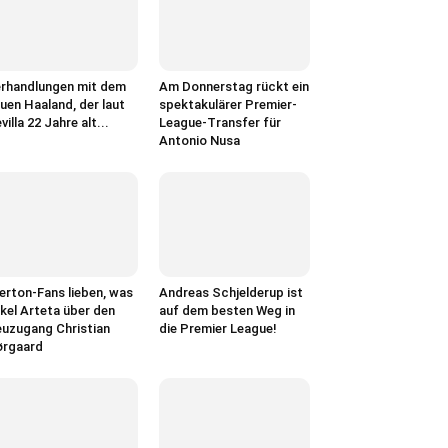
rhandlungen mit dem
Am Donnerstag rückt ein
uen Haaland, der laut
spektakulärer Premier-
villa 22 Jahre alt...
League-Transfer für
Antonio Nusa
erton-Fans lieben, was
Andreas Schjelderup ist
kel Arteta über den
auf dem besten Weg in
uzugang Christian
die Premier League!
ørgaard