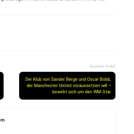
Nächster Artikel
Der Klub von Sander Berge und Oscar Bobb,
der Manchester United voraussetzen will –
bewirbt sich um den WM-Star
am