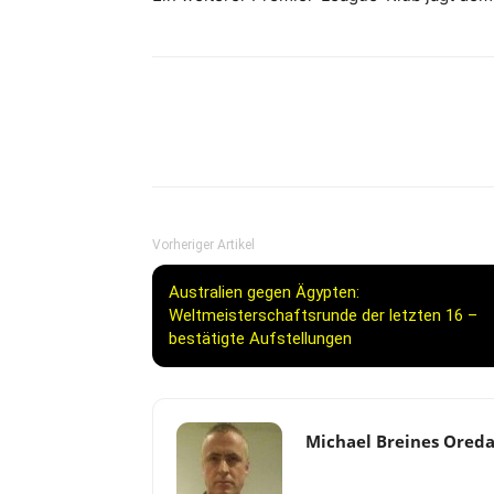
Vorheriger Artikel
Australien gegen Ägypten:
Weltmeisterschaftsrunde der letzten 16 –
bestätigte Aufstellungen
Michael Breines Ored