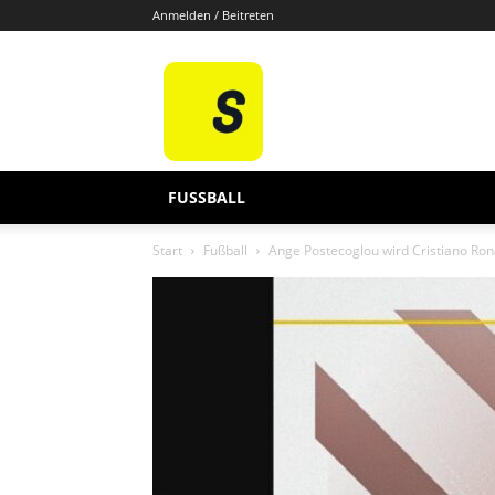
Anmelden / Beitreten
Sporten
De
FUSSBALL
Start
Fußball
Ange Postecoglou wird Cristiano Ron