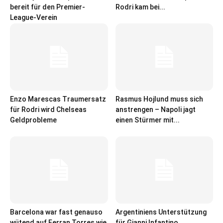
bereit für den Premier-
Rodri kam bei...
League-Verein
Enzo Marescas Traumersatz
Rasmus Hojlund muss sich
für Rodri wird Chelseas
anstrengen – Napoli jagt
Geldprobleme
einen Stürmer mit...
Barcelona war fast genauso
Argentiniens Unterstützung
wütend auf Ferran Torres wie
für Gianni Infantino