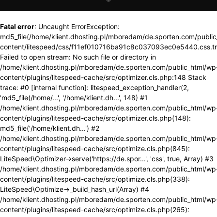
Fatal error
: Uncaught ErrorException:
md5_file(/home/klient.dhosting.pl/mboredam/de.sporten.com/publi
content/litespeed/css/f11ef010716ba91c8c037093ec0e5440.css.t
Failed to open stream: No such file or directory in
/home/klient.dhosting.pl/mboredam/de.sporten.com/public_html/wp
content/plugins/litespeed-cache/src/optimizer.cls.php:148 Stack
trace: #0 [internal function]: litespeed_exception_handler(2,
'md5_file(/home/...', '/home/klient.dh...', 148) #1
/home/klient.dhosting.pl/mboredam/de.sporten.com/public_html/wp
content/plugins/litespeed-cache/src/optimizer.cls.php(148):
md5_file('/home/klient.dh...') #2
/home/klient.dhosting.pl/mboredam/de.sporten.com/public_html/wp
content/plugins/litespeed-cache/src/optimize.cls.php(845):
LiteSpeed\Optimizer->serve('https://de.spor...', 'css', true, Array) #3
/home/klient.dhosting.pl/mboredam/de.sporten.com/public_html/wp
content/plugins/litespeed-cache/src/optimize.cls.php(338):
LiteSpeed\Optimize->_build_hash_url(Array) #4
/home/klient.dhosting.pl/mboredam/de.sporten.com/public_html/wp
content/plugins/litespeed-cache/src/optimize.cls.php(265):