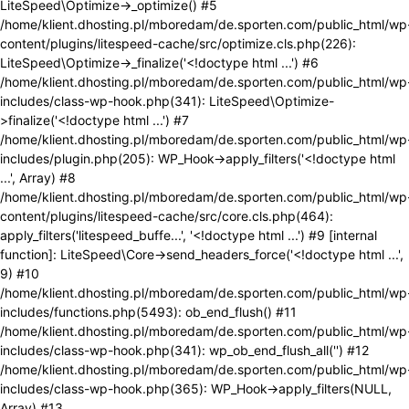
LiteSpeed\Optimize->_optimize() #5
/home/klient.dhosting.pl/mboredam/de.sporten.com/public_html/wp
content/plugins/litespeed-cache/src/optimize.cls.php(226):
LiteSpeed\Optimize->_finalize('<!doctype html ...') #6
/home/klient.dhosting.pl/mboredam/de.sporten.com/public_html/wp
includes/class-wp-hook.php(341): LiteSpeed\Optimize-
>finalize('<!doctype html ...') #7
/home/klient.dhosting.pl/mboredam/de.sporten.com/public_html/wp
includes/plugin.php(205): WP_Hook->apply_filters('<!doctype html
...', Array) #8
/home/klient.dhosting.pl/mboredam/de.sporten.com/public_html/wp
content/plugins/litespeed-cache/src/core.cls.php(464):
apply_filters('litespeed_buffe...', '<!doctype html ...') #9 [internal
function]: LiteSpeed\Core->send_headers_force('<!doctype html ...',
9) #10
/home/klient.dhosting.pl/mboredam/de.sporten.com/public_html/wp
includes/functions.php(5493): ob_end_flush() #11
/home/klient.dhosting.pl/mboredam/de.sporten.com/public_html/wp
includes/class-wp-hook.php(341): wp_ob_end_flush_all('') #12
/home/klient.dhosting.pl/mboredam/de.sporten.com/public_html/wp
includes/class-wp-hook.php(365): WP_Hook->apply_filters(NULL,
Array) #13