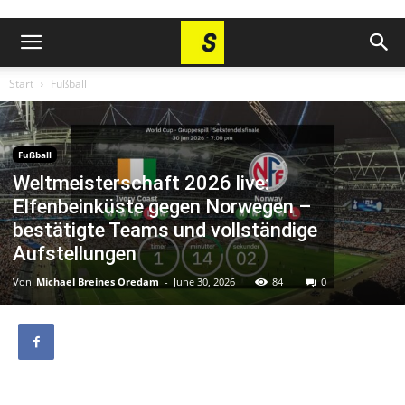
Start
Fußball
Fußball
Weltmeisterschaft 2026 live:
Elfenbeinküste gegen Norwegen –
bestätigte Teams und vollständige
Aufstellungen
Von
Michael Breines Oredam
-
June 30, 2026
84
0