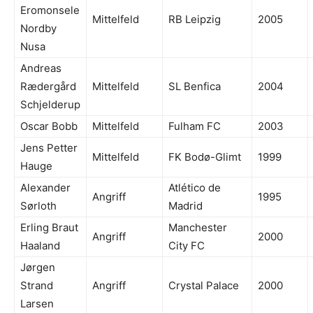
Eromonsele
Mittelfeld
RB Leipzig
2005
Nordby
Nusa
Andreas
Rædergård
Mittelfeld
SL Benfica
2004
Schjelderup
Oscar Bobb
Mittelfeld
Fulham FC
2003
Jens Petter
Mittelfeld
FK Bodø-Glimt
1999
Hauge
Alexander
Atlético de
Angriff
1995
Sørloth
Madrid
Erling Braut
Manchester
Angriff
2000
Haaland
City FC
Jørgen
Strand
Angriff
Crystal Palace
2000
Larsen