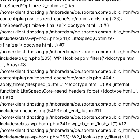
LiteSpeed\Optimize->_optimize() #5
/home/klient.dhosting.pl/mboredam/de.sporten.com/public_html/wp
content/plugins/litespeed-cache/src/optimize.cls.php(226):
LiteSpeed\Optimize->_finalize('<!doctype html ...') #6
/home/klient.dhosting.pl/mboredam/de.sporten.com/public_html/wp
includes/class-wp-hook.php(341): LiteSpeed\Optimize-
>finalize('<!doctype html ...') #7
/home/klient.dhosting.pl/mboredam/de.sporten.com/public_html/wp
includes/plugin.php(205): WP_Hook->apply_filters('<!doctype html
...', Array) #8
/home/klient.dhosting.pl/mboredam/de.sporten.com/public_html/wp
content/plugins/litespeed-cache/src/core.cls.php(464):
apply_filters('litespeed_buffe...', '<!doctype html ...') #9 [internal
function]: LiteSpeed\Core->send_headers_force('<!doctype html ...',
9) #10
/home/klient.dhosting.pl/mboredam/de.sporten.com/public_html/wp
includes/functions.php(5493): ob_end_flush() #11
/home/klient.dhosting.pl/mboredam/de.sporten.com/public_html/wp
includes/class-wp-hook.php(341): wp_ob_end_flush_all('') #12
/home/klient.dhosting.pl/mboredam/de.sporten.com/public_html/wp
includes/class-wp-hook.php(365): WP_Hook->apply_filters(NULL,