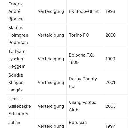
Fredrik
André
Verteidigung
FK Bodø-Glimt
1998
Bjørkan
Marcus
Holmgren
Verteidigung
Torino FC
2000
Pedersen
Torbjørn
Bologna F.C.
Lysaker
Verteidigung
1999
1909
Heggem
Sondre
Derby County
Klingen
Verteidigung
2001
FC
Langås
Henrik
Viking Football
Sælebakke
Verteidigung
2003
Club
Falchener
Julian
Borussia
Verteidigung
1997