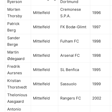
Ryerson
Dortmund
Morten
Cremonese
Mittelfeld
1996
Thorsby
S.P.A.
Patrick
Mittelfeld
FK Bodø-Glimt
1997
Berg
Sander
Mittelfeld
Fulham FC
1998
Berge
Martin
Mittelfeld
Arsenal FC
1998
Ødegaard
Fredrik
Mittelfeld
SL Benfica
1995
Aursnes
Kristian
Mittelfeld
Sassuolo
1999
Thorstvedt
Thelonious
Mittelfeld
Rangers FC
2002
Aasgaard
Antonio