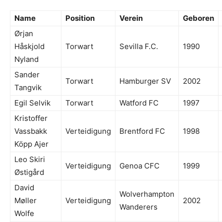
Name
Position
Verein
Geboren
Ørjan
Håskjold
Torwart
Sevilla F.C.
1990
Nyland
Sander
Torwart
Hamburger SV
2002
Tangvik
Egil Selvik
Torwart
Watford FC
1997
Kristoffer
Vassbakk
Verteidigung
Brentford FC
1998
Köpp Ajer
Leo Skiri
Verteidigung
Genoa CFC
1999
Østigård
David
Wolverhampton
Møller
Verteidigung
2002
Wanderers
Wolfe