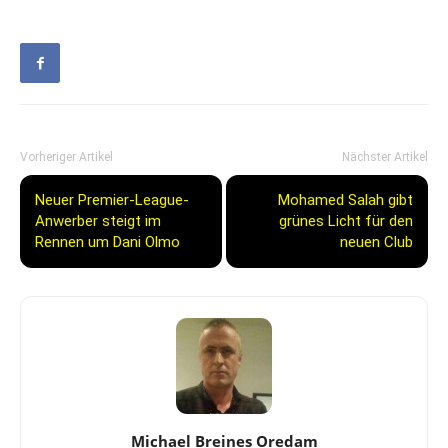
Vorheriger Artikel
Nächster Artikel
Neuer Premier-League-
Mohamed Salah gibt
Anwerber steigt im
grünes Licht für den
Rennen um Dani Olmo
neuen Club
Michael Breines Oredam