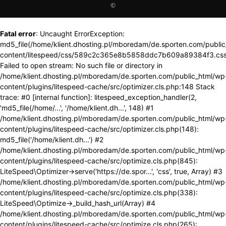
©
Fatal error
: Uncaught ErrorException:
md5_file(/home/klient.dhosting.pl/mboredam/de.sporten.com/publi
content/litespeed/css/589c2c365e8b5858ddc7b609a89384f3.css
Failed to open stream: No such file or directory in
/home/klient.dhosting.pl/mboredam/de.sporten.com/public_html/wp
content/plugins/litespeed-cache/src/optimizer.cls.php:148 Stack
trace: #0 [internal function]: litespeed_exception_handler(2,
'md5_file(/home/...', '/home/klient.dh...', 148) #1
/home/klient.dhosting.pl/mboredam/de.sporten.com/public_html/wp
content/plugins/litespeed-cache/src/optimizer.cls.php(148):
md5_file('/home/klient.dh...') #2
/home/klient.dhosting.pl/mboredam/de.sporten.com/public_html/wp
content/plugins/litespeed-cache/src/optimize.cls.php(845):
LiteSpeed\Optimizer->serve('https://de.spor...', 'css', true, Array) #3
/home/klient.dhosting.pl/mboredam/de.sporten.com/public_html/wp
content/plugins/litespeed-cache/src/optimize.cls.php(338):
LiteSpeed\Optimize->_build_hash_url(Array) #4
/home/klient.dhosting.pl/mboredam/de.sporten.com/public_html/wp
content/plugins/litespeed-cache/src/optimize.cls.php(265):