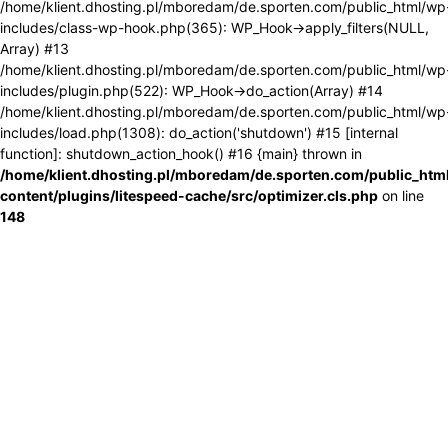
/home/klient.dhosting.pl/mboredam/de.sporten.com/public_html/wp
includes/class-wp-hook.php(365): WP_Hook->apply_filters(NULL,
Array) #13
/home/klient.dhosting.pl/mboredam/de.sporten.com/public_html/wp
includes/plugin.php(522): WP_Hook->do_action(Array) #14
/home/klient.dhosting.pl/mboredam/de.sporten.com/public_html/wp
includes/load.php(1308): do_action('shutdown') #15 [internal
function]: shutdown_action_hook() #16 {main} thrown in
/home/klient.dhosting.pl/mboredam/de.sporten.com/public_htm
content/plugins/litespeed-cache/src/optimizer.cls.php
on line
148