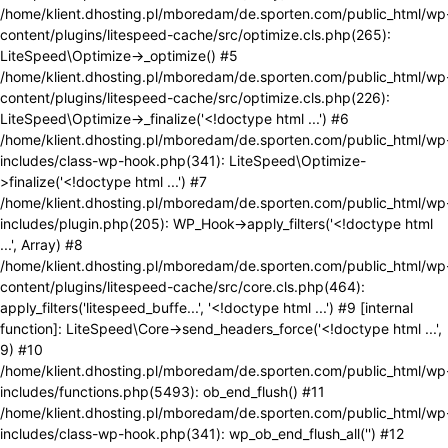
/home/klient.dhosting.pl/mboredam/de.sporten.com/public_html/wp
content/plugins/litespeed-cache/src/optimize.cls.php(265):
LiteSpeed\Optimize->_optimize() #5
/home/klient.dhosting.pl/mboredam/de.sporten.com/public_html/wp
content/plugins/litespeed-cache/src/optimize.cls.php(226):
LiteSpeed\Optimize->_finalize('<!doctype html ...') #6
/home/klient.dhosting.pl/mboredam/de.sporten.com/public_html/wp
includes/class-wp-hook.php(341): LiteSpeed\Optimize-
>finalize('<!doctype html ...') #7
/home/klient.dhosting.pl/mboredam/de.sporten.com/public_html/wp
includes/plugin.php(205): WP_Hook->apply_filters('<!doctype html
...', Array) #8
/home/klient.dhosting.pl/mboredam/de.sporten.com/public_html/wp
content/plugins/litespeed-cache/src/core.cls.php(464):
apply_filters('litespeed_buffe...', '<!doctype html ...') #9 [internal
function]: LiteSpeed\Core->send_headers_force('<!doctype html ...',
9) #10
/home/klient.dhosting.pl/mboredam/de.sporten.com/public_html/wp
includes/functions.php(5493): ob_end_flush() #11
/home/klient.dhosting.pl/mboredam/de.sporten.com/public_html/wp
includes/class-wp-hook.php(341): wp_ob_end_flush_all('') #12