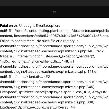
©
Fatal error
: Uncaught ErrorException:
md5_file(/home/klient.dhosting.pl/mboredam/de.sporten.com/publi
content/litespeed/css/cb8c54e0057494fe47a5642869041a56.css.
Failed to open stream: No such file or directory in
/home/klient.dhosting.pl/mboredam/de.sporten.com/public_html/wp
content/plugins/litespeed-cache/src/optimizer.cls.php:148 Stack
trace: #0 [internal function]: litespeed_exception_handler(2,
'md5_file(/home/...', '/home/klient.dh...', 148) #1
/home/klient.dhosting.pl/mboredam/de.sporten.com/public_html/wp
content/plugins/litespeed-cache/src/optimizer.cls.php(148):
md5_file('/home/klient.dh...') #2
/home/klient.dhosting.pl/mboredam/de.sporten.com/public_html/wp
content/plugins/litespeed-cache/src/optimize.cls.php(845):
LiteSpeed\Optimizer->serve('https://de.spor...', 'css', true, Array) #3
/home/klient.dhosting.pl/mboredam/de.sporten.com/public_html/wp
content/plugins/litespeed-cache/src/optimize.cls.php(338):
LiteSpeed\Optimize->_build_hash_url(Array) #4