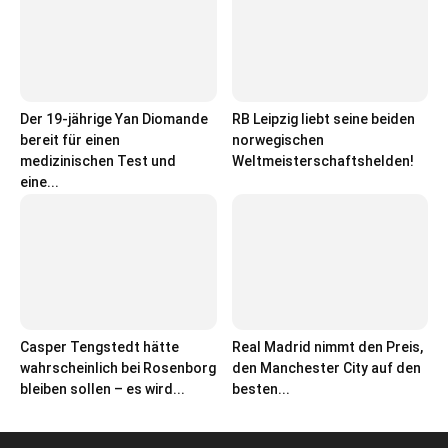
Der 19-jährige Yan Diomande
RB Leipzig liebt seine beiden
bereit für einen
norwegischen
medizinischen Test und
Weltmeisterschaftshelden!
eine...
Casper Tengstedt hätte
Real Madrid nimmt den Preis,
wahrscheinlich bei Rosenborg
den Manchester City auf den
bleiben sollen – es wird...
besten...