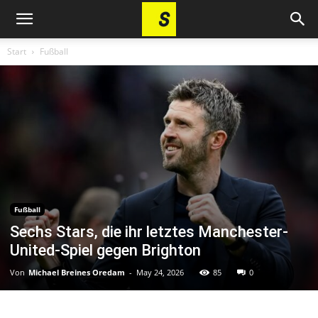
Start
Fußball
Fußball
Sechs Stars, die ihr letztes Manchester-
United-Spiel gegen Brighton
Von
Michael Breines Oredam
-
May 24, 2026
85
0