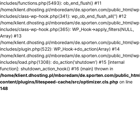
includes/functions.php(5493): ob_end_flush() #11
/home/klient.dhosting.pl/mboredam/de.sporten.com/public_html/wp
includes/class-wp-hook.php(341): wp_ob_end_flush_all('') #12
/home/klient.dhosting.pl/mboredam/de.sporten.com/public_html/wp
includes/class-wp-hook.php(365): WP_Hook->apply_filters(NULL,
Array) #13
/home/klient.dhosting.pl/mboredam/de.sporten.com/public_html/wp
includes/plugin.php(522): WP_Hook->do_action(Array) #14
/home/klient.dhosting.pl/mboredam/de.sporten.com/public_html/wp
includes/load.php(1308): do_action('shutdown') #15 [internal
function]: shutdown_action_hook() #16 {main} thrown in
/home/klient.dhosting.pl/mboredam/de.sporten.com/public_htm
content/plugins/litespeed-cache/src/optimizer.cls.php
on line
148