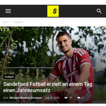
Start
Fußball
Fußball
Sandefjord Fotball erzielt an einem Tag
einen Jahresumsatz
Von
Michael Breines Oredam
-
July 6, 2026
75
0