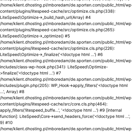
/home/klient.dhosting.pl/mboredam/de.sporten.com/public_html/wp
content/plugins/litespeed-cache/src/optimize.cls.php(338):
LiteSpeed\Optimize->_build_hash_url(Array) #4
/home/klient.dhosting.pl/mboredam/de.sporten.com/public_html/wp
content/plugins/litespeed-cache/src/optimize.cls.php(265):
LiteSpeed\Optimize->_optimize() #5
/home/klient.dhosting.pl/mboredam/de.sporten.com/public_html/wp
content/plugins/litespeed-cache/src/optimize.cls.php(226):
LiteSpeed\Optimize->_finalize('<!doctype html ...') #6
/home/klient.dhosting.pl/mboredam/de.sporten.com/public_html/wp
includes/class-wp-hook.php(341): LiteSpeed\Optimize-
>finalize('<!doctype html ...') #7
/home/klient.dhosting.pl/mboredam/de.sporten.com/public_html/wp
includes/plugin.php(205): WP_Hook->apply_filters('<!doctype html
...', Array) #8
/home/klient.dhosting.pl/mboredam/de.sporten.com/public_html/wp
content/plugins/litespeed-cache/src/core.cls.php(464):
apply_filters('litespeed_buffe...', '<!doctype html ...') #9 [internal
function]: LiteSpeed\Core->send_headers_force('<!doctype html ...',
9) #10
/home/klient.dhosting.pl/mboredam/de.sporten.com/public_html/wp