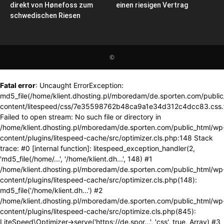
direkt von Hønefoss zum
einen riesigen Vertrag
schwedischen Riesen
©
Fatal error
: Uncaught ErrorException:
md5_file(/home/klient.dhosting.pl/mboredam/de.sporten.com/publi
content/litespeed/css/7e35598762b48ca9a1e34d312c4dcc83.css.
Failed to open stream: No such file or directory in
/home/klient.dhosting.pl/mboredam/de.sporten.com/public_html/wp
content/plugins/litespeed-cache/src/optimizer.cls.php:148 Stack
trace: #0 [internal function]: litespeed_exception_handler(2,
'md5_file(/home/...', '/home/klient.dh...', 148) #1
/home/klient.dhosting.pl/mboredam/de.sporten.com/public_html/wp
content/plugins/litespeed-cache/src/optimizer.cls.php(148):
md5_file('/home/klient.dh...') #2
/home/klient.dhosting.pl/mboredam/de.sporten.com/public_html/wp
content/plugins/litespeed-cache/src/optimize.cls.php(845):
LiteSpeed\Optimizer->serve('https://de.spor...', 'css', true, Array) #3