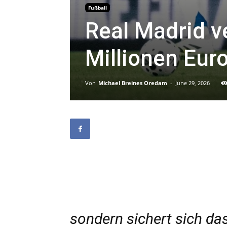
Fußball
Real Madrid v
Millionen Eur
Von
Michael Breines Oredam
-
June 29, 2026
sondern sichert sich da