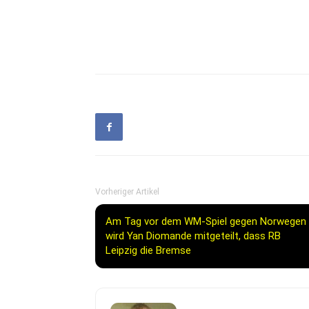
Vorheriger Artikel
Am Tag vor dem WM-Spiel gegen Norwegen
wird Yan Diomande mitgeteilt, dass RB
Leipzig die Bremse