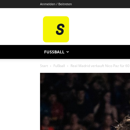
Anmelden / Beitreten
Sporten
De
FUSSBALL
Start
Fußball
Real Madrid verkauft Nico Paz für 60