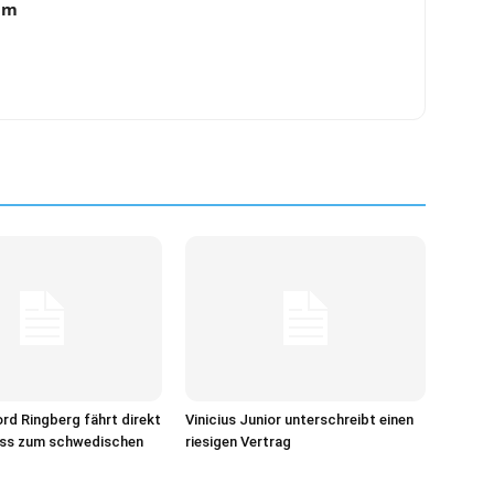
am
ord Ringberg fährt direkt
Vinicius Junior unterschreibt einen
ss zum schwedischen
riesigen Vertrag