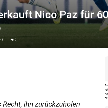
erkauft Nico Paz für 6
o
81
0
Ar
je
ne
“E
s Recht, ihn zurückzuholen