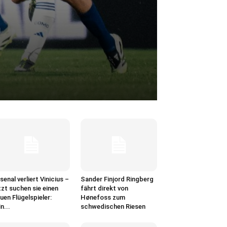
0
senal verliert Vinicius –
Sander Finjord Ringberg
tzt suchen sie einen
fährt direkt von
uen Flügelspieler:
Hønefoss zum
in...
schwedischen Riesen