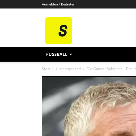
Anmelden / Beitreten
Sporten
De
FUSSBALL
Start
Uncategorized
Ole Gunnar Solskjaer – Das i