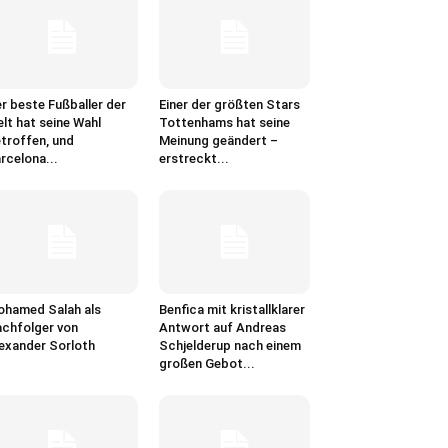
r beste Fußballer der
Einer der größten Stars
lt hat seine Wahl
Tottenhams hat seine
troffen, und
Meinung geändert –
rcelona...
erstreckt...
hamed Salah als
Benfica mit kristallklarer
chfolger von
Antwort auf Andreas
exander Sorloth
Schjelderup nach einem
großen Gebot...