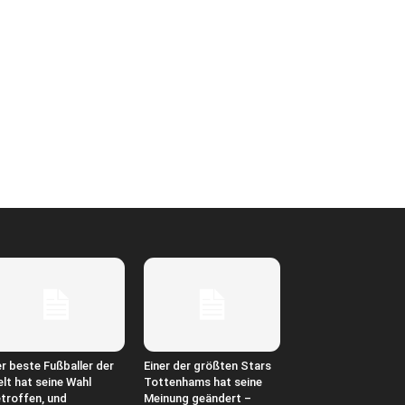
r beste Fußballer der
Einer der größten Stars
lt hat seine Wahl
Tottenhams hat seine
troffen, und
Meinung geändert –