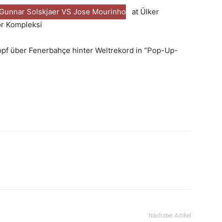
 Gunnar Solskjaer VS Jose Mourinho
at Ülker
r Kompleksi
nopf über Fenerbahçe hinter Weltrekord in “Pop-Up-
Nächster Artikel