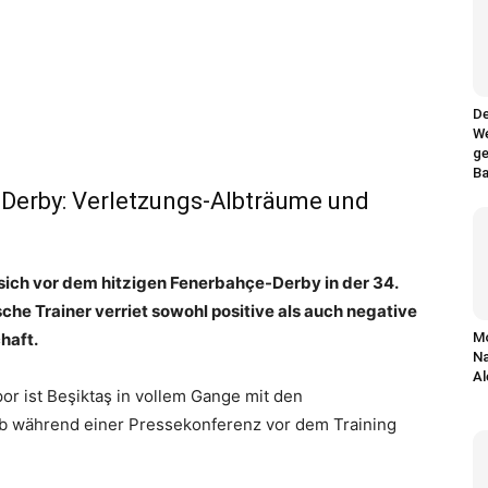
De
We
ge
Ba
-Derby: Verletzungs-Albträume und
 sich vor dem hitzigen Fenerbahçe-Derby in der 34.
he Trainer verriet sowohl positive als auch negative
haft.
Mo
Na
Al
r ist Beşiktaş in vollem Gange mit den
gab während einer Pressekonferenz vor dem Training