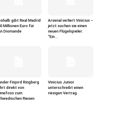
shalb gibt Real Madrid
Arsenal verliert Vinicius –
0 Millionen Euro für
jetzt suchen sie einen
an Diomande
neuen Flügelspieler:
“Ein...
nder Finjord Ringberg
Vinicius Junior
hrt direkt von
unterschreibt einen
ønefoss zum
riesigen Vertrag
hwedischen Riesen