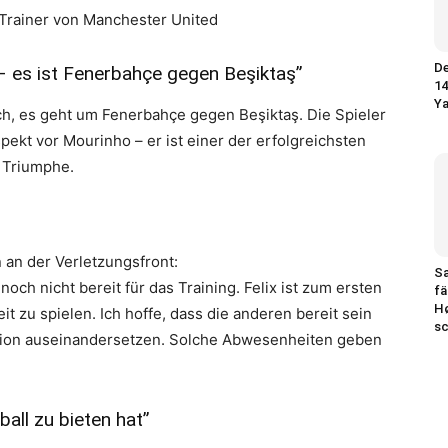
 Trainer von Manchester United
De
– es ist Fenerbahçe gegen Beşiktaş”
14
Y
h, es geht um Fenerbahçe gegen Beşiktaş. Die Spieler
ekt vor Mourinho – er ist einer der erfolgreichsten
r Triumphe.
n an der Verletzungsfront:
Sa
och nicht bereit für das Training. Felix ist zum ersten
fä
H
it zu spielen. Ich hoffe, dass die anderen bereit sein
sc
ation auseinandersetzen. Solche Abwesenheiten geben
all zu bieten hat”