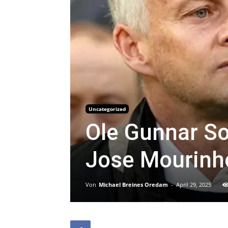
Uncategorized
Ole Gunnar Sol
Jose Mourinh
Von
Michael Breines Oredam
-
April 29, 2025