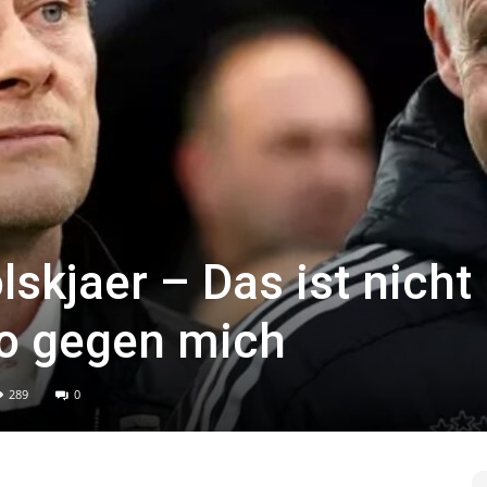
skjaer – Das ist nicht
o gegen mich
289
0