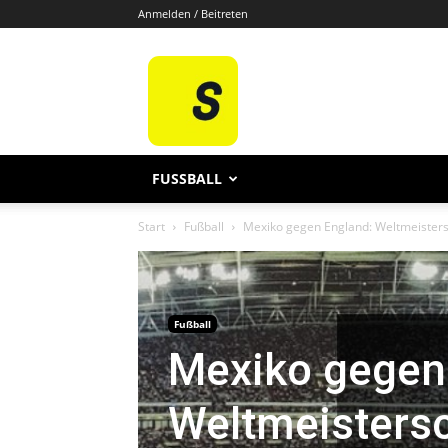
Anmelden / Beitreten
Sporten
De
FUSSBALL
Start
Fußball
Mexiko gegen England: Weltmeisters
Fußball
Mexiko gegen
Weltmeisters