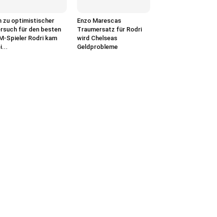
n zu optimistischer
Enzo Marescas
rsuch für den besten
Traumersatz für Rodri
-Spieler Rodri kam
wird Chelseas
i...
Geldprobleme