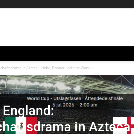
chaftsdrama in Azteca – Höhe, Donner und eine Wand...
 England:
chaftsdrama in Azteca