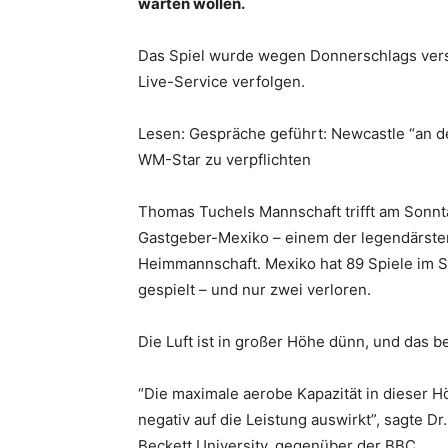
warten wollen.
Das Spiel wurde wegen Donnerschlags vers
Live-Service verfolgen.
Lesen: Gespräche geführt: Newcastle “an d
WM-Star zu verpflichten
Thomas Tuchels Mannschaft trifft am Sonnt
Gastgeber-Mexiko – einem der legendärsten 
Heimmannschaft. Mexiko hat 89 Spiele im S
gespielt – und nur zwei verloren.
Die Luft ist in großer Höhe dünn, und das be
“Die maximale aerobe Kapazität in dieser H
negativ auf die Leistung auswirkt”, sagte D
Beckett University, gegenüber der BBC.