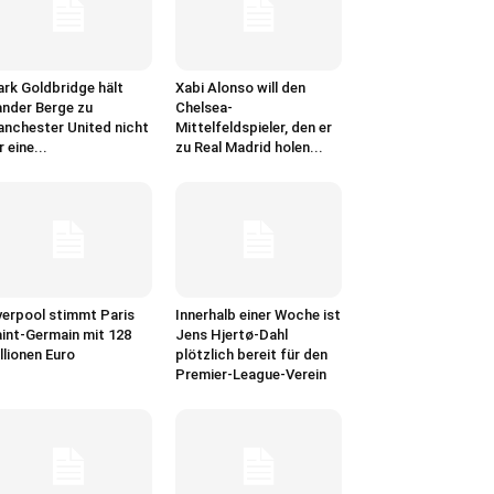
rk Goldbridge hält
Xabi Alonso will den
nder Berge zu
Chelsea-
nchester United nicht
Mittelfeldspieler, den er
r eine...
zu Real Madrid holen...
verpool stimmt Paris
Innerhalb einer Woche ist
int-Germain mit 128
Jens Hjertø-Dahl
llionen Euro
plötzlich bereit für den
Premier-League-Verein