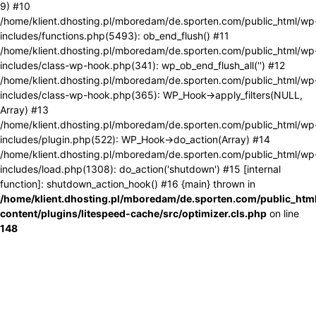
9) #10
/home/klient.dhosting.pl/mboredam/de.sporten.com/public_html/wp
includes/functions.php(5493): ob_end_flush() #11
/home/klient.dhosting.pl/mboredam/de.sporten.com/public_html/wp
includes/class-wp-hook.php(341): wp_ob_end_flush_all('') #12
/home/klient.dhosting.pl/mboredam/de.sporten.com/public_html/wp
includes/class-wp-hook.php(365): WP_Hook->apply_filters(NULL,
Array) #13
/home/klient.dhosting.pl/mboredam/de.sporten.com/public_html/wp
includes/plugin.php(522): WP_Hook->do_action(Array) #14
/home/klient.dhosting.pl/mboredam/de.sporten.com/public_html/wp
includes/load.php(1308): do_action('shutdown') #15 [internal
function]: shutdown_action_hook() #16 {main} thrown in
/home/klient.dhosting.pl/mboredam/de.sporten.com/public_htm
content/plugins/litespeed-cache/src/optimizer.cls.php
on line
148