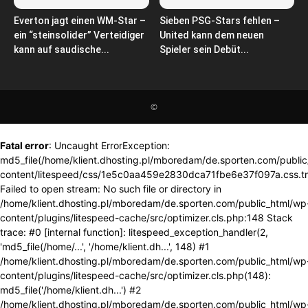
Everton jagt einen WM-Star –
Sieben PSG-Stars fehlen –
ein “steinsolider” Verteidiger
United kann dem neuen
kann auf saudische...
Spieler sein Debüt...
©
Fatal error
: Uncaught ErrorException:
md5_file(/home/klient.dhosting.pl/mboredam/de.sporten.com/publi
content/litespeed/css/1e5c0aa459e2830dca71fbe6e37f097a.css.t
Failed to open stream: No such file or directory in
/home/klient.dhosting.pl/mboredam/de.sporten.com/public_html/wp
content/plugins/litespeed-cache/src/optimizer.cls.php:148 Stack
trace: #0 [internal function]: litespeed_exception_handler(2,
'md5_file(/home/...', '/home/klient.dh...', 148) #1
/home/klient.dhosting.pl/mboredam/de.sporten.com/public_html/wp
content/plugins/litespeed-cache/src/optimizer.cls.php(148):
md5_file('/home/klient.dh...') #2
/home/klient.dhosting.pl/mboredam/de.sporten.com/public_html/wp