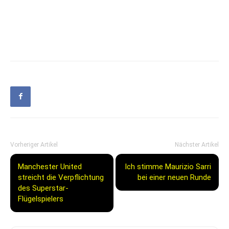
Vorheriger Artikel
Nächster Artikel
Manchester United
Ich stimme Maurizio Sarri
streicht die Verpflichtung
bei einer neuen Runde
des Superstar-
Flügelspielers