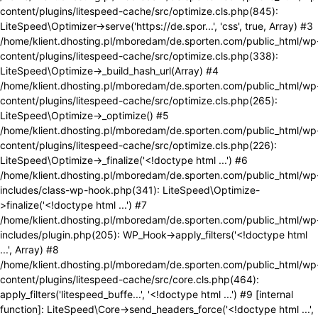
content/plugins/litespeed-cache/src/optimize.cls.php(845):
LiteSpeed\Optimizer->serve('https://de.spor...', 'css', true, Array) #3
/home/klient.dhosting.pl/mboredam/de.sporten.com/public_html/wp
content/plugins/litespeed-cache/src/optimize.cls.php(338):
LiteSpeed\Optimize->_build_hash_url(Array) #4
/home/klient.dhosting.pl/mboredam/de.sporten.com/public_html/wp
content/plugins/litespeed-cache/src/optimize.cls.php(265):
LiteSpeed\Optimize->_optimize() #5
/home/klient.dhosting.pl/mboredam/de.sporten.com/public_html/wp
content/plugins/litespeed-cache/src/optimize.cls.php(226):
LiteSpeed\Optimize->_finalize('<!doctype html ...') #6
/home/klient.dhosting.pl/mboredam/de.sporten.com/public_html/wp
includes/class-wp-hook.php(341): LiteSpeed\Optimize-
>finalize('<!doctype html ...') #7
/home/klient.dhosting.pl/mboredam/de.sporten.com/public_html/wp
includes/plugin.php(205): WP_Hook->apply_filters('<!doctype html
...', Array) #8
/home/klient.dhosting.pl/mboredam/de.sporten.com/public_html/wp
content/plugins/litespeed-cache/src/core.cls.php(464):
apply_filters('litespeed_buffe...', '<!doctype html ...') #9 [internal
function]: LiteSpeed\Core->send_headers_force('<!doctype html ...',