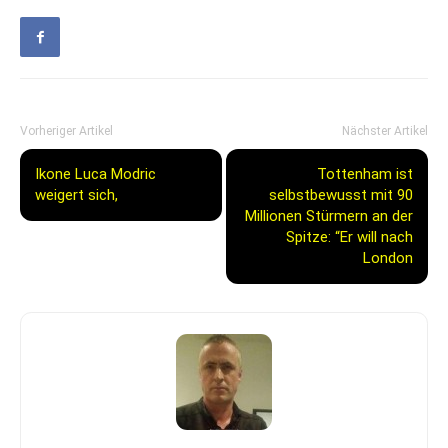
Vorheriger Artikel
Nächster Artikel
Ikone Luca Modric
Tottenham ist
weigert sich,
selbstbewusst mit 90
Millionen Stürmern an der
Spitze: “Er will nach
London