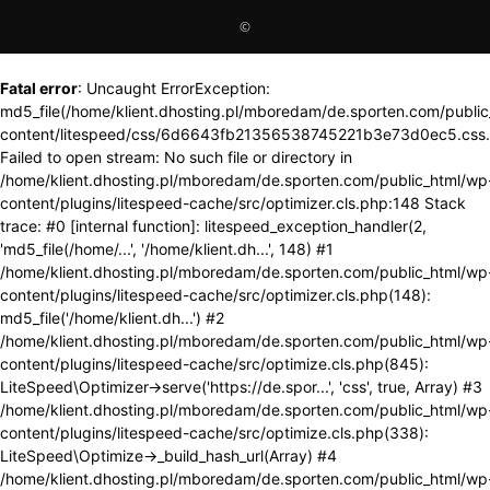
©
Fatal error
: Uncaught ErrorException:
md5_file(/home/klient.dhosting.pl/mboredam/de.sporten.com/publi
content/litespeed/css/6d6643fb21356538745221b3e73d0ec5.css.
Failed to open stream: No such file or directory in
/home/klient.dhosting.pl/mboredam/de.sporten.com/public_html/wp
content/plugins/litespeed-cache/src/optimizer.cls.php:148 Stack
trace: #0 [internal function]: litespeed_exception_handler(2,
'md5_file(/home/...', '/home/klient.dh...', 148) #1
/home/klient.dhosting.pl/mboredam/de.sporten.com/public_html/wp
content/plugins/litespeed-cache/src/optimizer.cls.php(148):
md5_file('/home/klient.dh...') #2
/home/klient.dhosting.pl/mboredam/de.sporten.com/public_html/wp
content/plugins/litespeed-cache/src/optimize.cls.php(845):
LiteSpeed\Optimizer->serve('https://de.spor...', 'css', true, Array) #3
/home/klient.dhosting.pl/mboredam/de.sporten.com/public_html/wp
content/plugins/litespeed-cache/src/optimize.cls.php(338):
LiteSpeed\Optimize->_build_hash_url(Array) #4
/home/klient.dhosting.pl/mboredam/de.sporten.com/public_html/wp