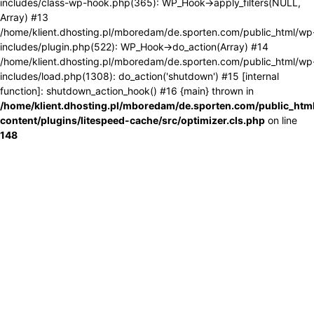
includes/class-wp-hook.php(365): WP_Hook->apply_filters(NULL,
Array) #13
/home/klient.dhosting.pl/mboredam/de.sporten.com/public_html/wp
includes/plugin.php(522): WP_Hook->do_action(Array) #14
/home/klient.dhosting.pl/mboredam/de.sporten.com/public_html/wp
includes/load.php(1308): do_action('shutdown') #15 [internal
function]: shutdown_action_hook() #16 {main} thrown in
/home/klient.dhosting.pl/mboredam/de.sporten.com/public_htm
content/plugins/litespeed-cache/src/optimizer.cls.php
on line
148