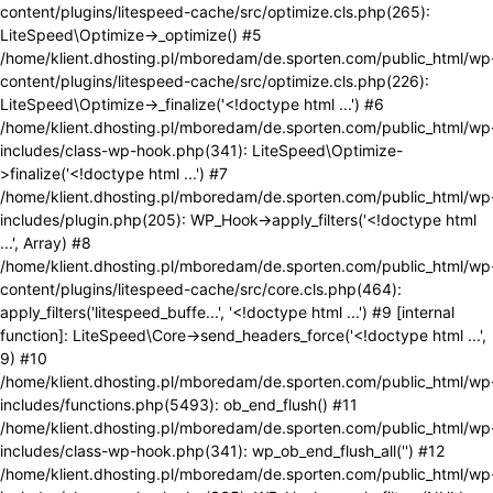
content/plugins/litespeed-cache/src/optimize.cls.php(265):
LiteSpeed\Optimize->_optimize() #5
/home/klient.dhosting.pl/mboredam/de.sporten.com/public_html/wp
content/plugins/litespeed-cache/src/optimize.cls.php(226):
LiteSpeed\Optimize->_finalize('<!doctype html ...') #6
/home/klient.dhosting.pl/mboredam/de.sporten.com/public_html/wp
includes/class-wp-hook.php(341): LiteSpeed\Optimize-
>finalize('<!doctype html ...') #7
/home/klient.dhosting.pl/mboredam/de.sporten.com/public_html/wp
includes/plugin.php(205): WP_Hook->apply_filters('<!doctype html
...', Array) #8
/home/klient.dhosting.pl/mboredam/de.sporten.com/public_html/wp
content/plugins/litespeed-cache/src/core.cls.php(464):
apply_filters('litespeed_buffe...', '<!doctype html ...') #9 [internal
function]: LiteSpeed\Core->send_headers_force('<!doctype html ...',
9) #10
/home/klient.dhosting.pl/mboredam/de.sporten.com/public_html/wp
includes/functions.php(5493): ob_end_flush() #11
/home/klient.dhosting.pl/mboredam/de.sporten.com/public_html/wp
includes/class-wp-hook.php(341): wp_ob_end_flush_all('') #12
/home/klient.dhosting.pl/mboredam/de.sporten.com/public_html/wp