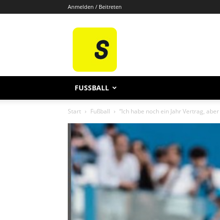
Anmelden / Beitreten
Sporten
De
FUSSBALL
Start
Fußball
“Ich habe noch ein Jahr Vertrag, abe