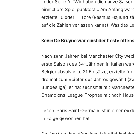
in der Serie A. “Wir haben die ganze Saison
einmal pro Spiel punktest… Am Anfang ware
erzielte 10 oder 11 Tore (Rasmus Højlund zäh
auf die Zahlen verlassen kannst. Was das Lev
Kevin De Bruyne war einst der beste offens
Nach zehn Jahren bei Manchester City wech
erste Saison des 34-Jährigen in Italien wur
Belgier absolvierte 21 Einsätze, erzielte f
dreimal zum Spieler des Jahres gewählt (zw
Bundesliga), er hat sechsmal mit Manchest
Champions-League-Trophäe mit nach Hau
Lesen: Paris Saint-Germain ist in einer e
in Folge gewonnen hat
Der Vertrag des offensiven Mittelfeldspiele