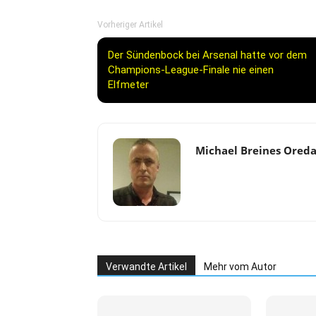
Vorheriger Artikel
Der Sündenbock bei Arsenal hatte vor dem
Champions-League-Finale nie einen
Elfmeter
Michael Breines Ored
Verwandte Artikel
Mehr vom Autor