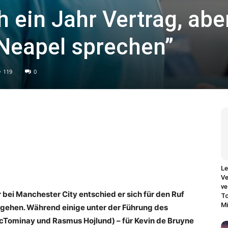
 ein Jahr Vertrag, abe
Neapel sprechen”
119
0
Le
Ve
ve
 bei Manchester City entschied er sich für den Ruf
To
Mi
 gehen. Während einige unter der Führung des
 McTominay und Rasmus Hojlund) – für Kevin de Bruyne