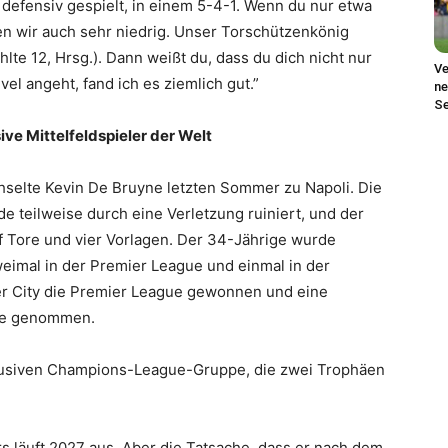
 defensiv gespielt, in einem 5-4-1. Wenn du nur etwa
n wir auch sehr niedrig. Unser Torschützenkönig
lte 12, Hrsg.). Dann weißt du, dass du dich nicht nur
Ve
el angeht, fand ich es ziemlich gut.”
ne
Se
ive Mittelfeldspieler der Welt
selte Kevin De Bruyne letzten Sommer zu Napoli. Die
de teilweise durch eine Verletzung ruiniert, und der
ünf Tore und vier Vorlagen. Der 34-Jährige wurde
eimal in der Premier League und einmal in der
er City die Premier League gewonnen und eine
se genommen.
xklusiven Champions-League-Gruppe, die zwei Trophäen
rs läuft 2027 aus. Aber die Tatsache, dass er nach dem