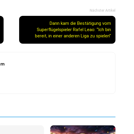
Nächster Artikel
Dann kam die Bestätigung vom
Superflügelspieler Rafel Leao: “Ich bin
bereit, in einer anderen Liga zu spielen”
am