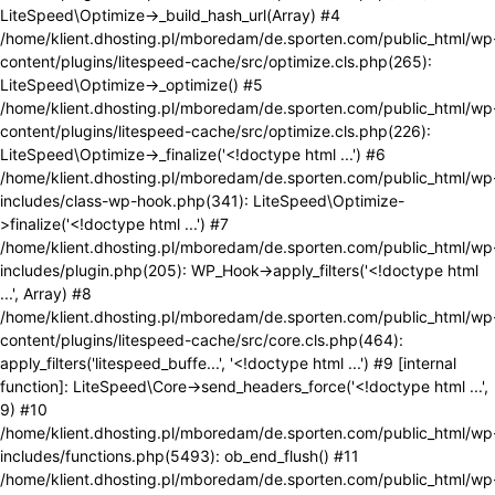
LiteSpeed\Optimize->_build_hash_url(Array) #4
/home/klient.dhosting.pl/mboredam/de.sporten.com/public_html/wp
content/plugins/litespeed-cache/src/optimize.cls.php(265):
LiteSpeed\Optimize->_optimize() #5
/home/klient.dhosting.pl/mboredam/de.sporten.com/public_html/wp
content/plugins/litespeed-cache/src/optimize.cls.php(226):
LiteSpeed\Optimize->_finalize('<!doctype html ...') #6
/home/klient.dhosting.pl/mboredam/de.sporten.com/public_html/wp
includes/class-wp-hook.php(341): LiteSpeed\Optimize-
>finalize('<!doctype html ...') #7
/home/klient.dhosting.pl/mboredam/de.sporten.com/public_html/wp
includes/plugin.php(205): WP_Hook->apply_filters('<!doctype html
...', Array) #8
/home/klient.dhosting.pl/mboredam/de.sporten.com/public_html/wp
content/plugins/litespeed-cache/src/core.cls.php(464):
apply_filters('litespeed_buffe...', '<!doctype html ...') #9 [internal
function]: LiteSpeed\Core->send_headers_force('<!doctype html ...',
9) #10
/home/klient.dhosting.pl/mboredam/de.sporten.com/public_html/wp
includes/functions.php(5493): ob_end_flush() #11
/home/klient.dhosting.pl/mboredam/de.sporten.com/public_html/wp