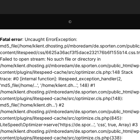
©
Fatal error
: Uncaught ErrorException:
md5_file(/home/klient.dhosting.pl/mboredam/de.sporten.com/publi
content/litespeed/css/6625a36acf3f5dace232176b6f155b14.css.t
Failed to open stream: No such file or directory in
/home/klient.dhosting.pl/mboredam/de.sporten.com/public_html/wp
content/plugins/litespeed-cache/src/optimizer.cls.php:148 Stack
trace: #0 [internal function]: litespeed_exception_handler(2,
'md5_file(/home/...', '/home/klient.dh...', 148) #1
/home/klient.dhosting.pl/mboredam/de.sporten.com/public_html/wp
content/plugins/litespeed-cache/src/optimizer.cls.php(148):
md5_file('/home/klient.dh...') #2
/home/klient.dhosting.pl/mboredam/de.sporten.com/public_html/wp
content/plugins/litespeed-cache/src/optimize.cls.php(845):
LiteSpeed\Optimizer->serve('https://de.spor...', 'css', true, Array) #3
/home/klient.dhosting.pl/mboredam/de.sporten.com/public_html/wp
content/plugins/litespeed-cache/src/optimize.cls.php(338):