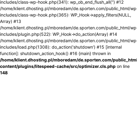
includes/class-wp-hook.php(341): wp_ob_end_flush_all('') #12
/home/klient.dhosting.pl/mboredam/de.sporten.com/public_html/wp
includes/class-wp-hook.php(365): WP_Hook->apply_filters(NULL,
Array) #13
/home/klient.dhosting.pl/mboredam/de.sporten.com/public_html/wp
includes/plugin.php(522): WP_Hook->do_action(Array) #14
/home/klient.dhosting.pl/mboredam/de.sporten.com/public_html/wp
includes/load.php(1308): do_action('shutdown') #15 [internal
function]: shutdown_action_hook() #16 {main} thrown in
/home/klient.dhosting.pl/mboredam/de.sporten.com/public_htm
content/plugins/litespeed-cache/src/optimizer.cls.php
on line
148