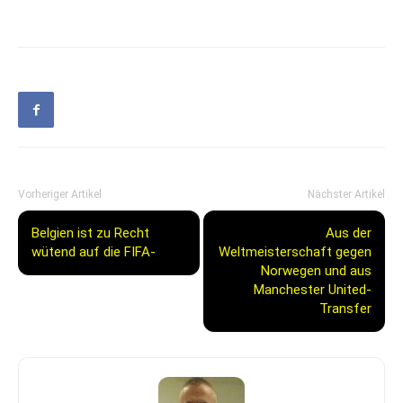
Vorheriger Artikel
Nächster Artikel
Belgien ist zu Recht
Aus der
wütend auf die FIFA-
Weltmeisterschaft gegen
Norwegen und aus
Manchester United-
Transfer