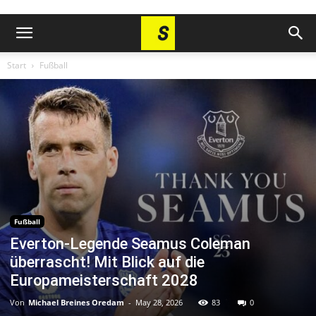
Start
Fußball
Fußball
Everton-Legende Seamus Coleman
überrascht! Mit Blick auf die
Europameisterschaft 2028
Von
Michael Breines Oredam
-
May 28, 2026
83
0