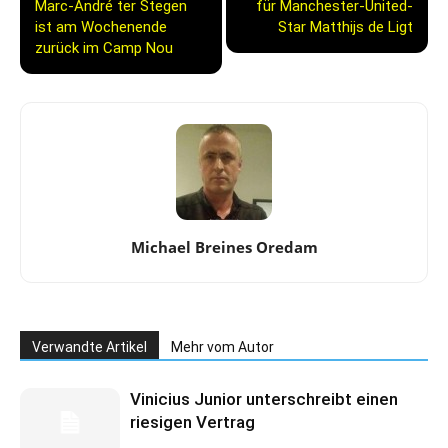
Marc-André ter Stegen
für Manchester-United-
ist am Wochenende
Star Matthijs de Ligt
zurück im Camp Nou
Michael Breines Oredam
Verwandte Artikel
Mehr vom Autor
Vinicius Junior unterschreibt einen
riesigen Vertrag