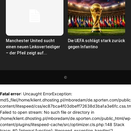
Manchester United sucht
Die UEFA schlägt stark zurück
einen neuen Linksverteidiger
gegen Infantino
– der Pfeil zeigt auf...
©
Fatal error
: Uncaught ErrorException:
md5_file(/home/klient.dhosting.pl/mboredam/de.sporten.com/publi
content/litespeed/css/ec87bca4f03dbeff72638d3ba1a3e6fc.css.tm
Failed to open stream: No such file or directory in
/home/klient.dhosting.pl/mboredam/de.sporten.com/public_html/wp
content/plugins/litespeed-cache/src/optimizer.cls.php:148 Stack
trace: #0 [internal function]: litespeed_exception_handler(2,