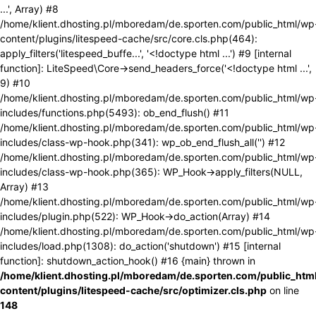
...', Array) #8
/home/klient.dhosting.pl/mboredam/de.sporten.com/public_html/wp
content/plugins/litespeed-cache/src/core.cls.php(464):
apply_filters('litespeed_buffe...', '<!doctype html ...') #9 [internal
function]: LiteSpeed\Core->send_headers_force('<!doctype html ...',
9) #10
/home/klient.dhosting.pl/mboredam/de.sporten.com/public_html/wp
includes/functions.php(5493): ob_end_flush() #11
/home/klient.dhosting.pl/mboredam/de.sporten.com/public_html/wp
includes/class-wp-hook.php(341): wp_ob_end_flush_all('') #12
/home/klient.dhosting.pl/mboredam/de.sporten.com/public_html/wp
includes/class-wp-hook.php(365): WP_Hook->apply_filters(NULL,
Array) #13
/home/klient.dhosting.pl/mboredam/de.sporten.com/public_html/wp
includes/plugin.php(522): WP_Hook->do_action(Array) #14
/home/klient.dhosting.pl/mboredam/de.sporten.com/public_html/wp
includes/load.php(1308): do_action('shutdown') #15 [internal
function]: shutdown_action_hook() #16 {main} thrown in
/home/klient.dhosting.pl/mboredam/de.sporten.com/public_htm
content/plugins/litespeed-cache/src/optimizer.cls.php
on line
148