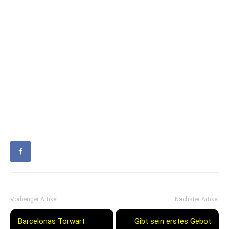
Vorheriger Artikel
Nächster Artikel
Barcelonas Torwart
Gibt sein erstes Gebot