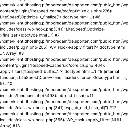
/home/klient.dhosting.pl/mboredam/de.sporten.com/public_html/wp
content/plugins/litespeed-cache/src/optimize.cls.php(226):
LiteSpeed\Optimize->_finalize('<!doctype html ...') #6
/home/klient.dhosting.pl/mboredam/de.sporten.com/public_html/wp
includes/class-wp-hook.php(341): LiteSpeed\Optimize-
>finalize('<!doctype html ...') #7
/home/klient.dhosting.pl/mboredam/de.sporten.com/public_html/wp
includes/plugin.php(205): WP_Hook->apply_filters('<!doctype html
...', Array) #8
/home/klient.dhosting.pl/mboredam/de.sporten.com/public_html/wp
content/plugins/litespeed-cache/src/core.cls.php(464):
apply_filters('litespeed_buffe...', '<!doctype html ...') #9 [internal
function]: LiteSpeed\Core->send_headers_force('<!doctype html ...',
9) #10
/home/klient.dhosting.pl/mboredam/de.sporten.com/public_html/wp
includes/functions.php(5493): ob_end_flush() #11
/home/klient.dhosting.pl/mboredam/de.sporten.com/public_html/wp
includes/class-wp-hook.php(341): wp_ob_end_flush_all('') #12
/home/klient.dhosting.pl/mboredam/de.sporten.com/public_html/wp
includes/class-wp-hook.php(365): WP_Hook->apply_filters(NULL,
Array) #13