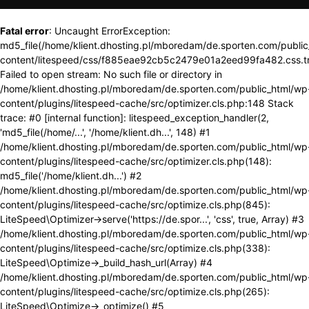
Fatal error
: Uncaught ErrorException:
md5_file(/home/klient.dhosting.pl/mboredam/de.sporten.com/publi
content/litespeed/css/f885eae92cb5c2479e01a2eed99fa482.css.t
Failed to open stream: No such file or directory in
/home/klient.dhosting.pl/mboredam/de.sporten.com/public_html/wp
content/plugins/litespeed-cache/src/optimizer.cls.php:148 Stack
trace: #0 [internal function]: litespeed_exception_handler(2,
'md5_file(/home/...', '/home/klient.dh...', 148) #1
/home/klient.dhosting.pl/mboredam/de.sporten.com/public_html/wp
content/plugins/litespeed-cache/src/optimizer.cls.php(148):
md5_file('/home/klient.dh...') #2
/home/klient.dhosting.pl/mboredam/de.sporten.com/public_html/wp
content/plugins/litespeed-cache/src/optimize.cls.php(845):
LiteSpeed\Optimizer->serve('https://de.spor...', 'css', true, Array) #3
/home/klient.dhosting.pl/mboredam/de.sporten.com/public_html/wp
content/plugins/litespeed-cache/src/optimize.cls.php(338):
LiteSpeed\Optimize->_build_hash_url(Array) #4
/home/klient.dhosting.pl/mboredam/de.sporten.com/public_html/wp
content/plugins/litespeed-cache/src/optimize.cls.php(265):
LiteSpeed\Optimize->_optimize() #5