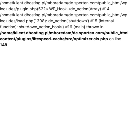
/home/klient.dhosting.pl/mboredam/de.sporten.com/public_html/wp
includes/plugin.php(522): WP_Hook->do_action(Array) #14
/home/klient.dhosting.pl/mboredam/de.sporten.com/public_html/wp
includes/load.php(1308): do_action('shutdown') #15 [internal
function]: shutdown_action_hook() #16 {main} thrown in
/home/klient.dhosting.pl/mboredam/de.sporten.com/public_htm
content/plugins/litespeed-cache/src/optimizer.cls.php
on line
148