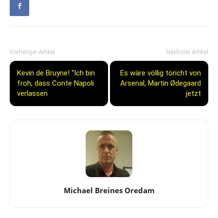
Vorheriger Artikel
Nächster Artikel
Kevin de Bruyne! “Ich bin
Es wäre völlig töricht von
froh, dass Conte Napoli
Arsenal, Martin Ødegaard
verlassen
jetzt
Michael Breines Oredam