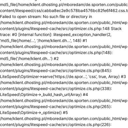
md5_file(/home/klient.dhosting.pl/mboredam/de.sporten.com/publi
content/litespeed/css/cabba8ec2e9c578ba4576bc82fe6f462.css.t
Failed to open stream: No such file or directory in
/home/klient.dhosting.pl/mboredam/de.sporten.com/public_html/wp
content/plugins/litespeed-cache/src/optimizer.cls.php:148 Stack
trace: #0 [internal function]: litespeed_exception_handler(2,
'md5_file(/home/...', '/home/klient.dh...', 148) #1
/home/klient.dhosting.pl/mboredam/de.sporten.com/public_html/wp
content/plugins/litespeed-cache/src/optimizer.cls.php(148):
md5_file('/home/klient.dh...') #2
/home/klient.dhosting.pl/mboredam/de.sporten.com/public_html/wp
content/plugins/litespeed-cache/src/optimize.cls.php(845):
LiteSpeed\Optimizer->serve('https://de.spor...', 'css', true, Array) #3
/home/klient.dhosting.pl/mboredam/de.sporten.com/public_html/wp
content/plugins/litespeed-cache/src/optimize.cls.php(338):
LiteSpeed\Optimize->_build_hash_url(Array) #4
/home/klient.dhosting.pl/mboredam/de.sporten.com/public_html/wp
content/plugins/litespeed-cache/src/optimize.cls.php(265):
LiteSpeed\Optimize->_optimize() #5
/home/klient.dhosting.pl/mboredam/de.sporten.com/public_html/wp
content/plugins/litespeed-cache/src/optimize.cls.php(226):