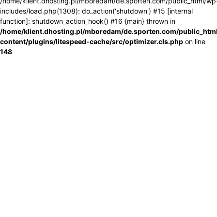
/home/klient.dhosting.pl/mboredam/de.sporten.com/public_html/wp
includes/load.php(1308): do_action('shutdown') #15 [internal
function]: shutdown_action_hook() #16 {main} thrown in
/home/klient.dhosting.pl/mboredam/de.sporten.com/public_htm
content/plugins/litespeed-cache/src/optimizer.cls.php
on line
148