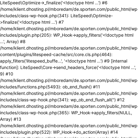
LiteSpeed\Optimize->_finalize('<!doctype html ...') #6
/home/klient.dhosting.pl/mboredam/de.sporten.com/public_html/wp
includes/class-wp-hook.php(341): LiteSpeed\Optimize-
>finalize('<!doctype html ...') #7
/home/klient.dhosting.pl/mboredam/de.sporten.com/public_html/wp
includes/plugin.php(205): WP_Hook->apply_filters('<!doctype html
...', Array) #8
/home/klient.dhosting.pl/mboredam/de.sporten.com/public_html/wp
content/plugins/litespeed-cache/src/core.cls.php(464):
apply_filters('litespeed_buffe...', '<!doctype html ...') #9 [internal
function]: LiteSpeed\Core->send_headers_force('<!doctype html ...',
9) #10
/home/klient.dhosting.pl/mboredam/de.sporten.com/public_html/wp
includes/functions.php(5493): ob_end_flush() #11
/home/klient.dhosting.pl/mboredam/de.sporten.com/public_html/wp
includes/class-wp-hook.php(341): wp_ob_end_flush_all('') #12
/home/klient.dhosting.pl/mboredam/de.sporten.com/public_html/wp
includes/class-wp-hook.php(365): WP_Hook->apply_filters(NULL,
Array) #13
/home/klient.dhosting.pl/mboredam/de.sporten.com/public_html/wp
includes/plugin.php(522): WP_Hook->do_action(Array) #14