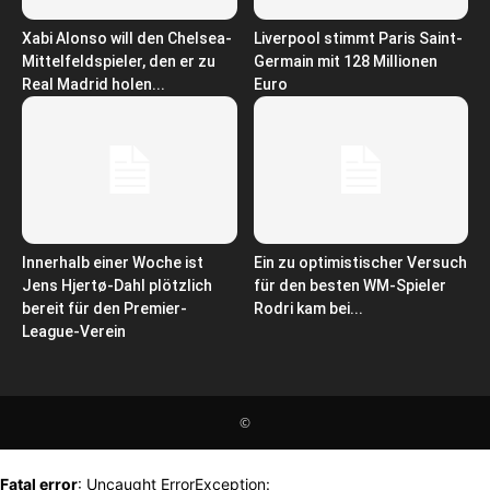
Xabi Alonso will den Chelsea-
Liverpool stimmt Paris Saint-
Mittelfeldspieler, den er zu
Germain mit 128 Millionen
Real Madrid holen...
Euro
Innerhalb einer Woche ist
Ein zu optimistischer Versuch
Jens Hjertø-Dahl plötzlich
für den besten WM-Spieler
bereit für den Premier-
Rodri kam bei...
League-Verein
©
Fatal error
: Uncaught ErrorException: