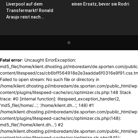
Liverpool auf dem
einen Ersatz, bevor sie Rodri
Transfermarkt! Ronald
Araujo reist nach...
©
Fatal error
: Uncaught ErrorException:
md5_file(/home/klient.dhosting.pl/mboredam/de.sporten.com/publi
content/litespeed/css/cb6bff564918e2e3aadda6f0316e9f91.css.tm
Failed to open stream: No such file or directory in
/home/klient.dhosting.pl/mboredam/de.sporten.com/public_html/wp
content/plugins/litespeed-cache/src/optimizer.cls.php:148 Stack
trace: #0 [internal function]: litespeed_exception_handler(2,
'md5_file(/home/...', '/home/klient.dh...', 148) #1
/home/klient.dhosting.pl/mboredam/de.sporten.com/public_html/wp
content/plugins/litespeed-cache/src/optimizer.cls.php(148):
md5_file('/home/klient.dh...') #2
/home/klient.dhosting.pl/mboredam/de.sporten.com/public_html/wp
content/plugins/litespeed-cache/src/optimize.cls.php(845):