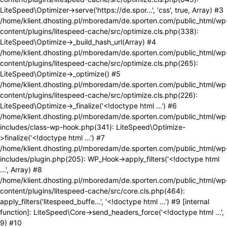
LiteSpeed\Optimizer->serve('https://de.spor...', 'css', true, Array) #3
/home/klient.dhosting.pl/mboredam/de.sporten.com/public_html/wp
content/plugins/litespeed-cache/src/optimize.cls.php(338):
LiteSpeed\Optimize->_build_hash_url(Array) #4
/home/klient.dhosting.pl/mboredam/de.sporten.com/public_html/wp
content/plugins/litespeed-cache/src/optimize.cls.php(265):
LiteSpeed\Optimize->_optimize() #5
/home/klient.dhosting.pl/mboredam/de.sporten.com/public_html/wp
content/plugins/litespeed-cache/src/optimize.cls.php(226):
LiteSpeed\Optimize->_finalize('<!doctype html ...') #6
/home/klient.dhosting.pl/mboredam/de.sporten.com/public_html/wp
includes/class-wp-hook.php(341): LiteSpeed\Optimize-
>finalize('<!doctype html ...') #7
/home/klient.dhosting.pl/mboredam/de.sporten.com/public_html/wp
includes/plugin.php(205): WP_Hook->apply_filters('<!doctype html
...', Array) #8
/home/klient.dhosting.pl/mboredam/de.sporten.com/public_html/wp
content/plugins/litespeed-cache/src/core.cls.php(464):
apply_filters('litespeed_buffe...', '<!doctype html ...') #9 [internal
function]: LiteSpeed\Core->send_headers_force('<!doctype html ...',
9) #10