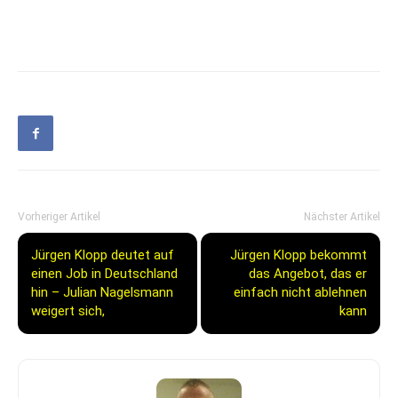
Vorheriger Artikel
Nächster Artikel
Jürgen Klopp deutet auf
Jürgen Klopp bekommt
einen Job in Deutschland
das Angebot, das er
hin – Julian Nagelsmann
einfach nicht ablehnen
weigert sich,
kann