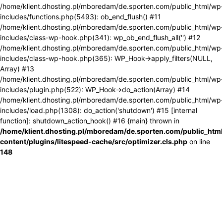
/home/klient.dhosting.pl/mboredam/de.sporten.com/public_html/wp
includes/functions.php(5493): ob_end_flush() #11
/home/klient.dhosting.pl/mboredam/de.sporten.com/public_html/wp
includes/class-wp-hook.php(341): wp_ob_end_flush_all('') #12
/home/klient.dhosting.pl/mboredam/de.sporten.com/public_html/wp
includes/class-wp-hook.php(365): WP_Hook->apply_filters(NULL,
Array) #13
/home/klient.dhosting.pl/mboredam/de.sporten.com/public_html/wp
includes/plugin.php(522): WP_Hook->do_action(Array) #14
/home/klient.dhosting.pl/mboredam/de.sporten.com/public_html/wp
includes/load.php(1308): do_action('shutdown') #15 [internal
function]: shutdown_action_hook() #16 {main} thrown in
/home/klient.dhosting.pl/mboredam/de.sporten.com/public_htm
content/plugins/litespeed-cache/src/optimizer.cls.php
on line
148