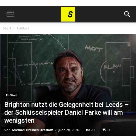
Start
Fußball
Fußball
Brighton nutzt die Gelegenheit bei Leeds –
der Schlüsselspieler Daniel Farke will am
wenigsten
Von
Michael Breines Oredam
-
June 28, 2026
81
0