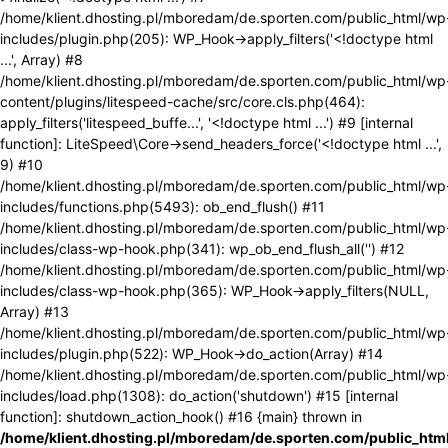
/home/klient.dhosting.pl/mboredam/de.sporten.com/public_html/wp
includes/plugin.php(205): WP_Hook->apply_filters('<!doctype html
...', Array) #8
/home/klient.dhosting.pl/mboredam/de.sporten.com/public_html/wp
content/plugins/litespeed-cache/src/core.cls.php(464):
apply_filters('litespeed_buffe...', '<!doctype html ...') #9 [internal
function]: LiteSpeed\Core->send_headers_force('<!doctype html ...',
9) #10
/home/klient.dhosting.pl/mboredam/de.sporten.com/public_html/wp
includes/functions.php(5493): ob_end_flush() #11
/home/klient.dhosting.pl/mboredam/de.sporten.com/public_html/wp
includes/class-wp-hook.php(341): wp_ob_end_flush_all('') #12
/home/klient.dhosting.pl/mboredam/de.sporten.com/public_html/wp
includes/class-wp-hook.php(365): WP_Hook->apply_filters(NULL,
Array) #13
/home/klient.dhosting.pl/mboredam/de.sporten.com/public_html/wp
includes/plugin.php(522): WP_Hook->do_action(Array) #14
/home/klient.dhosting.pl/mboredam/de.sporten.com/public_html/wp
includes/load.php(1308): do_action('shutdown') #15 [internal
function]: shutdown_action_hook() #16 {main} thrown in
/home/klient.dhosting.pl/mboredam/de.sporten.com/public_htm