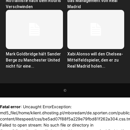
Notfallliste nach dem Rodris
das Management von Real
Verschwinden
Madrid
Mark Goldbridge hält Sander
Xabi Alonso will den Chelsea-
Berge zu Manchester United
Mittelfeldspieler, den er zu
nicht für eine...
Real Madrid holen...
©
Fatal error
: Uncaught ErrorException:
md5_file(/home/klient.dhosting.pl/mboredam/de.sporten.com/publi
content/litespeed/css/be5ad07f88f5a229e79fbd81f262a304.css.t
Failed to open stream: No such file or directory in