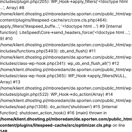
includes/plugin.php(205): WP_Hook->apply_filters('<!doctype html
...', Array) #8
/home/klient.dhosting.pl/mboredam/de.sporten.com/public_html/wp
content/plugins/litespeed-cache/src/core.cls.php(464):
apply_filters('litespeed_buffe...', '<!doctype html ...') #9 [internal
function]: LiteSpeed\Core->send_headers_force('<!doctype html ...',
9) #10
/home/klient.dhosting.pl/mboredam/de.sporten.com/public_html/wp
includes/functions.php(5493): ob_end_flush() #11
/home/klient.dhosting.pl/mboredam/de.sporten.com/public_html/wp
includes/class-wp-hook.php(341): wp_ob_end_flush_all('') #12
/home/klient.dhosting.pl/mboredam/de.sporten.com/public_html/wp
includes/class-wp-hook.php(365): WP_Hook->apply_filters(NULL,
Array) #13
/home/klient.dhosting.pl/mboredam/de.sporten.com/public_html/wp
includes/plugin.php(522): WP_Hook->do_action(Array) #14
/home/klient.dhosting.pl/mboredam/de.sporten.com/public_html/wp
includes/load.php(1308): do_action('shutdown') #15 [internal
function]: shutdown_action_hook() #16 {main} thrown in
/home/klient.dhosting.pl/mboredam/de.sporten.com/public_htm
content/plugins/litespeed-cache/src/optimizer.cls.php
on line
148