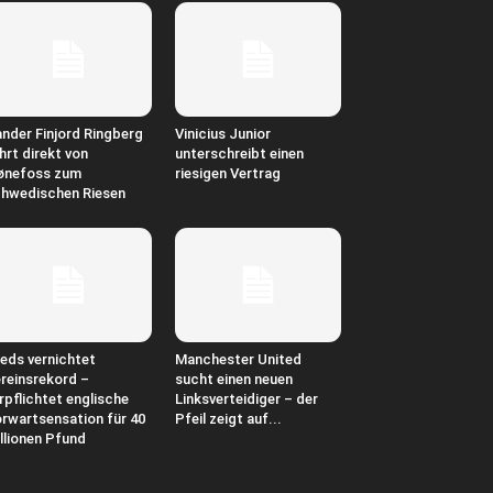
nder Finjord Ringberg
Vinicius Junior
hrt direkt von
unterschreibt einen
ønefoss zum
riesigen Vertrag
hwedischen Riesen
eds vernichtet
Manchester United
reinsrekord –
sucht einen neuen
rpflichtet englische
Linksverteidiger – der
rwartsensation für 40
Pfeil zeigt auf...
llionen Pfund