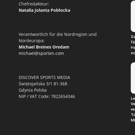
Chefredakteur:
Natalia Jolanta Pobłocka
Verantwortlich für die Nordregion und
Sa
Nordeuropa:
fä
Michael Breines Oredam
H
michael@sporten.com
sc
DISCOVER SPORTS MEDIA
Świętojańska 3/1 81-368
Gdynia Polska
NIP / VAT Code: 7822654346
Le
Ve
ve
To
Mi