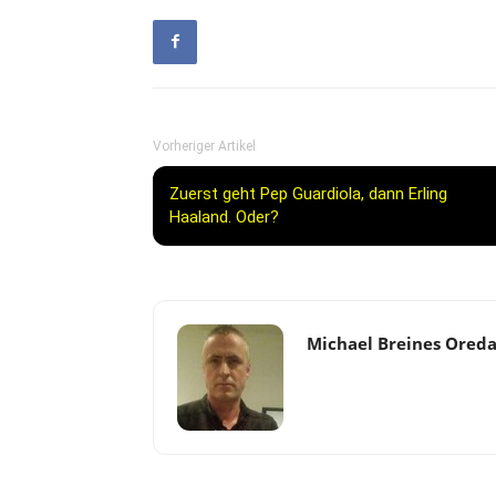
Vorheriger Artikel
Zuerst geht Pep Guardiola, dann Erling
Haaland. Oder?
Michael Breines Ored