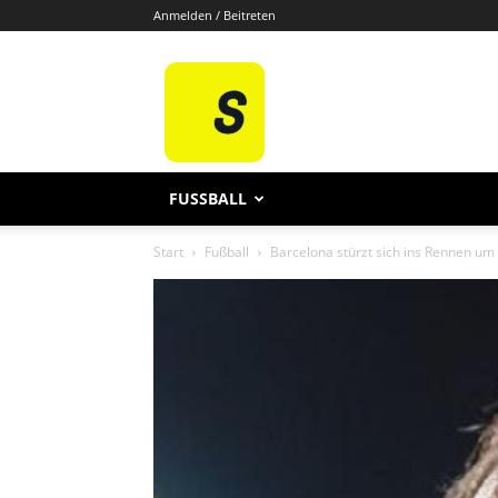
Anmelden / Beitreten
Sporten
De
FUSSBALL
Start
Fußball
Barcelona stürzt sich ins Rennen 