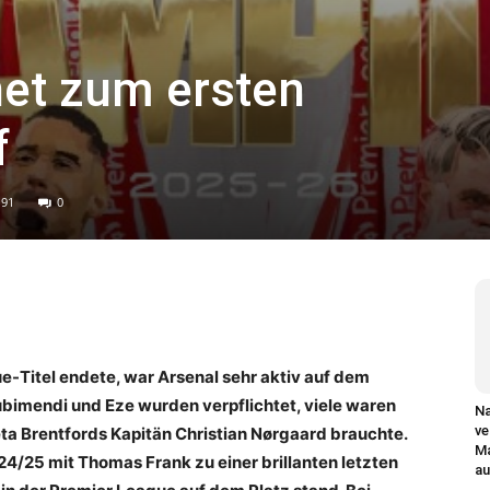
net zum ersten
f
91
0
e-Titel endete, war Arsenal sehr aktiv auf dem
ubimendi und Eze wurden verpflichtet, viele waren
Na
ve
ta Brentfords Kapitän Christian Nørgaard brauchte.
Ma
24/25 mit Thomas Frank zu einer brillanten letzten
au