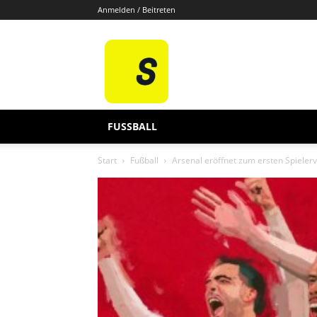
Anmelden / Beitreten
Sporten
De
FUSSBALL
Start
Fußball
Arsenal eröffnet zum ersten Spieler