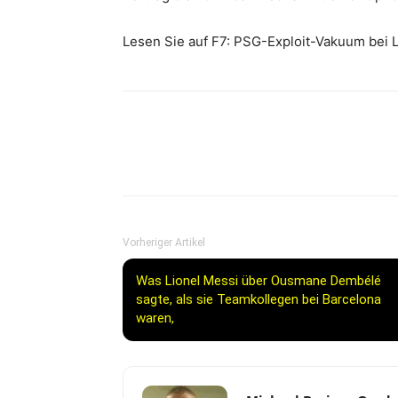
Lesen Sie auf F7: PSG-Exploit-Vakuum bei L
Vorheriger Artikel
Was Lionel Messi über Ousmane Dembélé
sagte, als sie Teamkollegen bei Barcelona
waren,