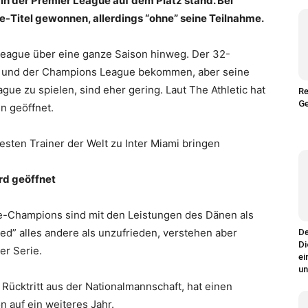
in der Premier League auf dem Platz stand. Bei
-Titel gewonnen, allerdings “ohne” seine Teilnahme.
 League über eine ganze Saison hinweg. Der 32-
en und der Champions League bekommen, aber seine
ue zu spielen, sind eher gering. Laut The Athletic hat
Re
Ge
n geöffnet.
sten Trainer der Welt zu Inter Miami bringen
rd geöffnet
e-Champions sind mit den Leistungen des Dänen als
ed” alles andere als unzufrieden, verstehen aber
De
Di
er Serie.
ei
un
 Rücktritt aus der Nationalmannschaft, hat einen
n auf ein weiteres Jahr.