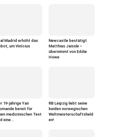
al Madrid erhöht das
Newcastle bestätigt
bot, um Vinícius
Matthias Jaissle –
übernimmt von Eddie
Howe
r 19-jährige Yan
RB Leipzig liebt seine
omande bereit für
beiden norwegischen
nen medizinischen Test
Weltmeisterschaftsheld
d eine...
en!