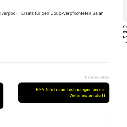
iverpool – Ersatz für den Coup-Verpflichteten Salah!
Ca
wa
Ro
– 
Nächster Artikel
FIFA führt neue Technologien bei der
Weltmeisterschaft