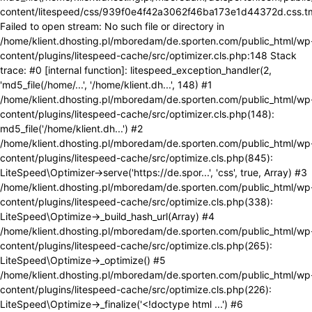
content/litespeed/css/939f0e4f42a3062f46ba173e1d44372d.css.t
Failed to open stream: No such file or directory in
/home/klient.dhosting.pl/mboredam/de.sporten.com/public_html/wp
content/plugins/litespeed-cache/src/optimizer.cls.php:148 Stack
trace: #0 [internal function]: litespeed_exception_handler(2,
'md5_file(/home/...', '/home/klient.dh...', 148) #1
/home/klient.dhosting.pl/mboredam/de.sporten.com/public_html/wp
content/plugins/litespeed-cache/src/optimizer.cls.php(148):
md5_file('/home/klient.dh...') #2
/home/klient.dhosting.pl/mboredam/de.sporten.com/public_html/wp
content/plugins/litespeed-cache/src/optimize.cls.php(845):
LiteSpeed\Optimizer->serve('https://de.spor...', 'css', true, Array) #3
/home/klient.dhosting.pl/mboredam/de.sporten.com/public_html/wp
content/plugins/litespeed-cache/src/optimize.cls.php(338):
LiteSpeed\Optimize->_build_hash_url(Array) #4
/home/klient.dhosting.pl/mboredam/de.sporten.com/public_html/wp
content/plugins/litespeed-cache/src/optimize.cls.php(265):
LiteSpeed\Optimize->_optimize() #5
/home/klient.dhosting.pl/mboredam/de.sporten.com/public_html/wp
content/plugins/litespeed-cache/src/optimize.cls.php(226):
LiteSpeed\Optimize->_finalize('<!doctype html ...') #6