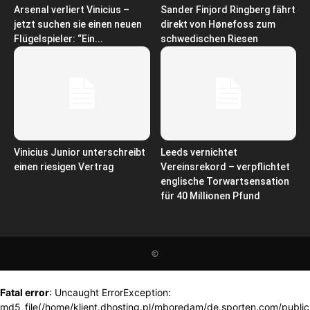
Arsenal verliert Vinicius –
Sander Finjord Ringberg fährt
jetzt suchen sie einen neuen
direkt von Hønefoss zum
Flügelspieler: “Ein...
schwedischen Riesen
Vinicius Junior unterschreibt
Leeds vernichtet
einen riesigen Vertrag
Vereinsrekord – verpflichtet
englische Torwartsensation
für 40 Millionen Pfund
©
Fatal error
: Uncaught ErrorException:
md5_file(/home/klient.dhosting.pl/mboredam/de.sporten.com/publi