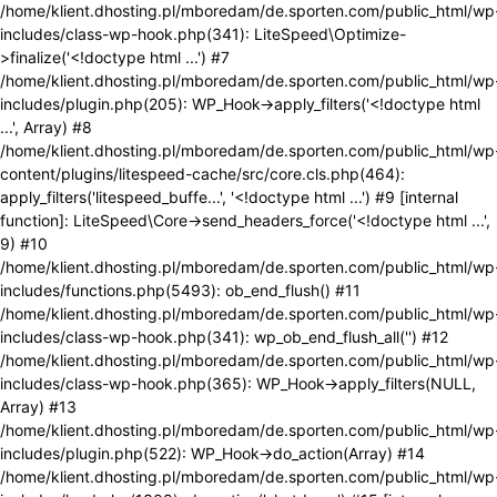
/home/klient.dhosting.pl/mboredam/de.sporten.com/public_html/wp
includes/class-wp-hook.php(341): LiteSpeed\Optimize-
>finalize('<!doctype html ...') #7
/home/klient.dhosting.pl/mboredam/de.sporten.com/public_html/wp
includes/plugin.php(205): WP_Hook->apply_filters('<!doctype html
...', Array) #8
/home/klient.dhosting.pl/mboredam/de.sporten.com/public_html/wp
content/plugins/litespeed-cache/src/core.cls.php(464):
apply_filters('litespeed_buffe...', '<!doctype html ...') #9 [internal
function]: LiteSpeed\Core->send_headers_force('<!doctype html ...',
9) #10
/home/klient.dhosting.pl/mboredam/de.sporten.com/public_html/wp
includes/functions.php(5493): ob_end_flush() #11
/home/klient.dhosting.pl/mboredam/de.sporten.com/public_html/wp
includes/class-wp-hook.php(341): wp_ob_end_flush_all('') #12
/home/klient.dhosting.pl/mboredam/de.sporten.com/public_html/wp
includes/class-wp-hook.php(365): WP_Hook->apply_filters(NULL,
Array) #13
/home/klient.dhosting.pl/mboredam/de.sporten.com/public_html/wp
includes/plugin.php(522): WP_Hook->do_action(Array) #14
/home/klient.dhosting.pl/mboredam/de.sporten.com/public_html/wp