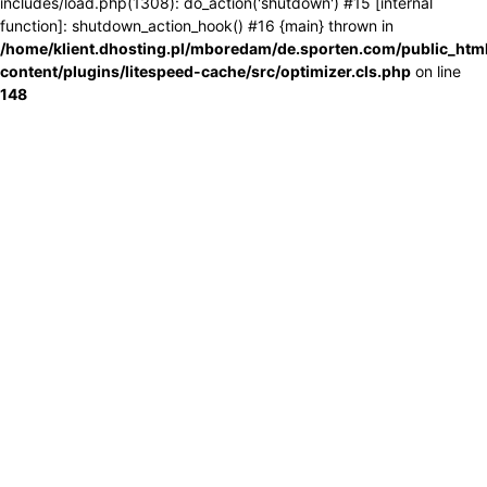
includes/load.php(1308): do_action('shutdown') #15 [internal
function]: shutdown_action_hook() #16 {main} thrown in
/home/klient.dhosting.pl/mboredam/de.sporten.com/public_htm
content/plugins/litespeed-cache/src/optimizer.cls.php
on line
148